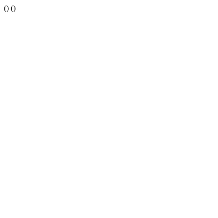
()
()