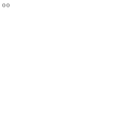
()
()