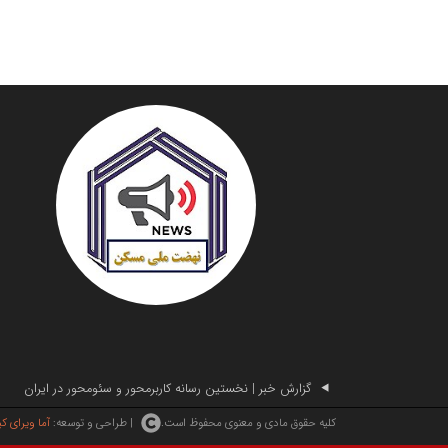
گزارش خبر | نخستین رسانه کاربرمحور و سئومحور در ایران
| طراحی و توسعه:
آما ویرای ک
کلیه حقوق مادی و معنوی محفوظ است.