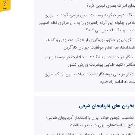
پ
1
دان ادراک بصری تبدیل کرد؟
ر
و
ن
د
ه
تنگه هرمز دیگر به وضعیت سابق برنمی گردد؛ جمهوری
لامی چگونه این آبراه راهبردی را به دال مرکزی نظم امنیتی
ید غرب آسیا تبدیل می کند؟
الگوپذیری خلاق، بهره‌گیری از هوش مصنوعی و کشف
تعدادها، سه ضلع موفقیت جوانان کارآفرین
ابتکار در حمایت از باشگاه‌ها و خلاقیت در توسعه ورزش
گانی؛ کلید طلایی پیشرفت ورزش کشور
دکتر مرتضی پرهیزگار: نسخه نجات تعاون، شبکه سازی
ت، نه ادامه راه قدیم
آخرین های آذربایجان شرقی
نشست انجمن فولاد ایران با استاندار آذربایجان شرقی؛
لاح سیاست‌های ارزی در صدر مطالبات
فولاد صنعت بناب را با برندهای مشابه اشتباه نگیرید /