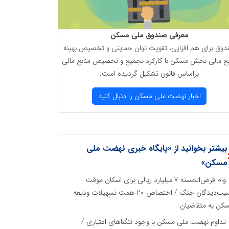
معرفی صندوق ملی مسكن
دوق برای هم افزایی، تقویت توان حمایتی و تخصیص بهینه
بع مالی بخش مسكن با كاركرد تجمیع و تخصیص منابع مالی
براساس قانون تشكیل گردیده است.
اخبار نهضت ملی مسكن را دنبال كنید
بیشتر بخوانید از «پایگاه خبری نهضت ملی
مسکن»
وام قرض‌الحسنه ۷ میلیارد ریالی برای اسکان موقت
آسیب‌دیدگان جنگ / اختصاص ۲۰ همت تسهیلات ودیعه
کن به متقاضیان
تداوم نهضت ملی مسکن با وجود تنگناهای اعتباری /