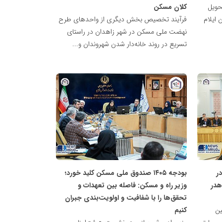
آماده‌سازی ۲۵۰۰ واحد مسکن حمایتی برای تحویل به
تحویل
کلان مسکن
قاضیان در تهران / آغاز همزمان پروژه‌های جدید برای ایجاد
 ایلام
فرآیند تخصیص بخش دیگری از واحدهای طرح
ادل در بازار مسکن
نهضت ملی مسکن در شهر زاهدان در راستای
تسریع در روند خانه‌دار شدن شهروندان و...
پایگاه
خبری
نهضت
ملی
مسکن
در
بودجه ۱۴۰۵ صندوق ملی مسکن کلید خورد؛
هدر
وزیر راه و مسکن: فاصله بین تعهدات و
تحقق‌ها را با شفافیت و اولویت‌بندی جبران
ین
کنیم