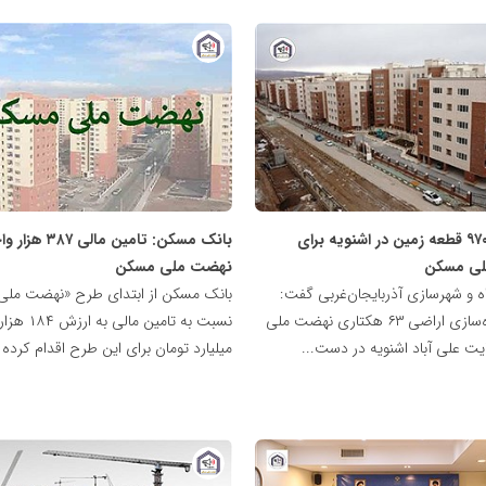
پایگاه
خبری
نهضت
ملی
مسکن
واگذاری ۹۷۰ قطعه زمین در اشنویه برای
بانک مسکن: تامین مالی 
ی مسکن
نهضت ملی مسکن
ه و شهرسازی آذربایجان‌غربی گفت:
بانک مسکن از ابتدای طرح «نهضت مل
روند آماده‌سازی اراضی ۶۳ هکتاری نهضت ملی
ت علی آباد اشنویه در دست...
میلیارد تومان برای این طرح اقدام کرده 