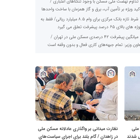
تداوم نهضت ملی مسکن با وجود تنگناهای اعتباری /
کید ویژه بر تأمین آب، برق و گاز همزمان با ساخت واحدها
شرط تازه بانک مرکزی برای وام ۸.۵ میلیارد ریالی/ فقط به
 های بالای ۶۵ درصد پیشرفت تعلق می گیرد
میانگین پیشرفت ۴۲ درصدی مسکن ملی در تهران /
اون وزیر: تمام جبهه‌های کاری فعال و بدون وقفه است
دستگاه‌های خدمت‌رسان مکلف به تسریع در
رساخت‌های نهضت ملی مسکن جنوب استان شدند
تفویض اختیارات راهبردی به استانداران تا پایان هفته؛
اب‌دهی به تکمیل پروژه‌های مسکن محرومان در اولویت
پایگاه
خبری
استاندار خوزستان: «نهضت مسکن» یعنی کار شبانه‌روزی،
نهضت
 مکاتبه و لاک اداری / دستگاه‌ها پای کار بیایند
ملی
از مهرگان تا محمدیه؛ احیای دو پروژه عظیم مسکن با
مسکن
فت ۷۵ و ۸۰ درصدی
افزایش ۱۰۰ همتی سقف ودیعه مسکن مستأجران؛ ۹,۸۵۰
هضت ملی
نظارت میدانی بر واگذاری عادلانه مسکن ملی
۲,۱۹ میلیارد تومانی در یک ماه پرداخت شد
در زاهدان / گام بلند برای اجرای سیاست‌های