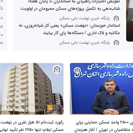
تفویض اختیارات راهبردی به استانداران تا پایان هفته؛
شتاب‌دهی به تکمیل پروژه‌های مسکن محرومان در اولویت
تأ
پایگاه خبری نهضت ملی مسکن
استاندار خوزستان: «نهضت مسکن» یعنی کار شبانه‌روزی، نه
پروژه
مکاتبه و لاک اداری / دستگاه‌ها پای کار بیایند
پایگاه خبری نهضت ملی مسکن
مع
زی
شت
پایگاه
خبری
نهضت
نه
ملی
مسکن
پیشر
آماده‌سازی ۲۵۰۰ واحد مسکن حمایتی برای
رکورد ثبت‌نام ۵۱ هزار نفری در ن
فقره وام ۳
متقاضیان در تهران / آغاز همزمان
مسکن ایلام؛ تنها ۷۷۵۰ نفر تأیید نهایی شدند