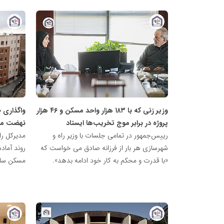
پایگاه
پایگاه
خبری
خبری
نهضت
نهضت
ملی
ملی
مسکن
مسکن
وزیر زنی که با ۱۸۳ هزار واحد مسکن و ۴۶ هزار
پروژه در برابر موج تخریب‌ها ایستاد
نهضت مل
رییس‌جمهور در تمامی جلسات با وزیر راه و
مدیرکل را
شهرسازی هر بار از فرزانه صادق می خواست که
«با قدرت و محکم به کار خود ادامه بدهد».
مسکن سای