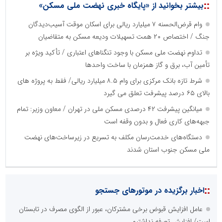
::
بیشتر بخوانید از «پایگاه خبری نهضت ملی مسکن»
وام قرض‌الحسنه ۷ میلیارد ریالی برای اسکان موقت آسیب‌دیدگان
جنگ / اختصاص ۲۰ همت تسهیلات ودیعه مسکن به متقاضیان
تداوم نهضت ملی مسکن با وجود تنگناهای اعتباری / تأکید ویژه بر
تأمین آب، برق و گاز همزمان با ساخت واحدها
شرط تازه بانک مرکزی برای وام ۸.۵ میلیارد ریالی/ فقط به پروژه های
بالای ۶۵ درصد پیشرفت تعلق می گیرد
میانگین پیشرفت ۴۲ درصدی مسکن ملی در تهران / معاون وزیر: تمام
جبهه‌های کاری فعال و بدون وقفه است
دستگاه‌های خدمت‌رسان مکلف به تسریع در زیرساخت‌های نهضت
ملی مسکن جنوب استان شدند
::
اخبار برگزیده در موتورهای جستجو
عامل افزایش قبوض برخی مشترکان، عبور از الگوی مصرف در تابستان
است/ افزایش تعرفه نداشتیم