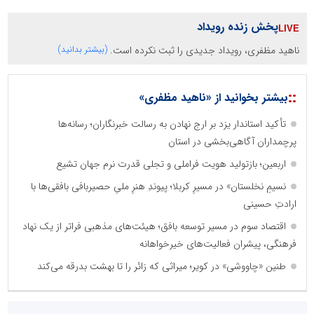
پخش زنده رویداد
ناهید مظفری، رویداد جدیدی را ثبت نکرده است.
(بیشتر بدانید)
::
بیشتر بخوانید از «ناهید مظفری»
تأکید استاندار یزد بر ارج نهادن به رسالت خبرنگاران؛ رسانه‌ها
پرچمداران آگاهی‌بخشی در استان
اربعین؛ بازتولید هویت فراملی و تجلی قدرت نرم جهان تشیع
نسیمِ نخلستان» در مسیرِ کربلا؛ پیوندِ هنرِ ملیِ حصیربافی بافقی‌ها با
ارادتِ حسینی
اقتصاد سوم در مسیر توسعه بافق؛ هیئت‌های مذهبی فراتر از یک نهاد
فرهنگی، پیشران فعالیت‌های خیرخواهانه
طنین «چاووشی» در کویر؛ میراثی که زائر را تا بهشت بدرقه می‌کند