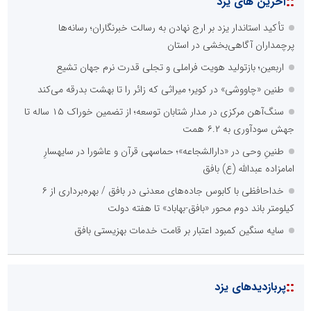
::
آخرین های یزد
تأکید استاندار یزد بر ارج نهادن به رسالت خبرنگاران؛ رسانه‌ها
پرچمداران آگاهی‌بخشی در استان
اربعین؛ بازتولید هویت فراملی و تجلی قدرت نرم جهان تشیع
طنین «چاووشی» در کویر؛ میراثی که زائر را تا بهشت بدرقه می‌کند
سنگ‌آهن مرکزی در مدار شتابان توسعه؛ از تضمین خوراک ۱۵ ساله تا
جهش سودآوری به ۶.۲ همت
طنینِ وحی در «دارالشجاعه»؛ حماسهی قرآن و عاشورا در سایهسارِ
امامزاده عبدالله (ع) بافق
خداحافظی با کابوس جاده‌های معدنی در بافق / بهره‌برداری از ۶
کیلومتر باند دوم محور «بافق-بهاباد» تا هفته دولت
سایه سنگین کمبود اعتبار بر قامت خدمات بهزیستی بافق
::
پربازدیدهای یزد