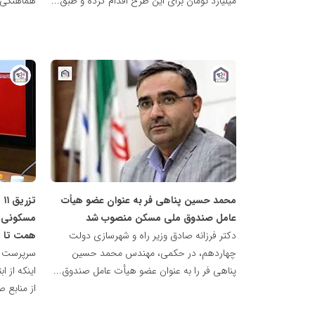
میلیارد تومان برای این طرح اقدام کرده و طبق...
هماهنگی ا
پایگاه
پایگاه
خبری
خبری
نهضت
نهضت
ملی
ملی
مسکن
مسکن
محمد حسین پناهی فر به عنوان عضو هیأت
ت
عامل صندوق ملی مسکن منصوب شد
دکتر فرزانه صادق وزیر راه و شهرسازی دولت
همت تا پ
چهاردهم، در حکمی، مهندس محمد حسین
سرپرست ه
پناهی فر را به عنوان عضو هیأت عامل صندوق...
از منابع 