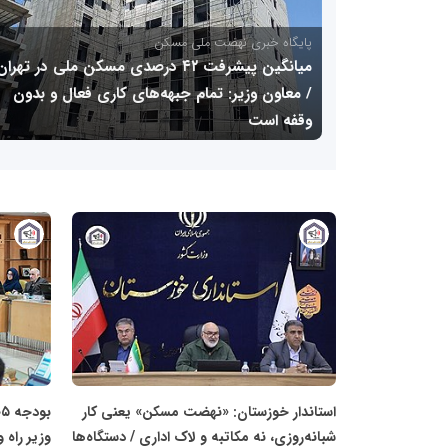
پایگاه خبری نهضت ملی مسکن
میانگین پیشرفت ۴۲ درصدی مسکن ملی در تهران
/ معاون وزیر: تمام جبهه‌های کاری فعال و بدون
وقفه است
پایگاه
پایگاه
خبری
خبری
نهضت
نهضت
ملی
ملی
مسکن
مسکن
استاندار خوزستان: «نهضت مسکن» یعنی کار
شبانه‌روزی، نه مکاتبه و لاک اداری / دستگاه‌ها
وزیر راه 