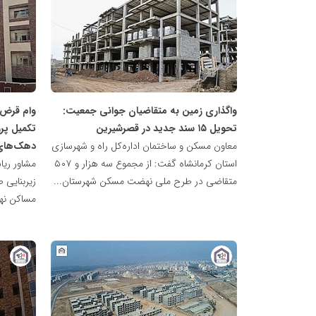
پایگاه
پایگاه
خبری
خبری
نهضت
نهضت
ملی
ملی
مسکن
مسکن
واگذاری زمین به متقاضیان جوانی جمعیت:
تحویل ۱۵ سند جدید در قصرشیرین
تکمیل پر
معاون مسکن و ساختمان اداره‌کل راه و شهرسازی
دهک‌های 
استان کرمانشاه گفت: از مجموع سه هزار و ۵۰۷
مشاور ریا
متقاضی در طرح ملی نهضت مسکن شهرستان...
زیربنایی
مساکن نه
پایگاه
پایگاه
خبری
خبری
نهضت
نهضت