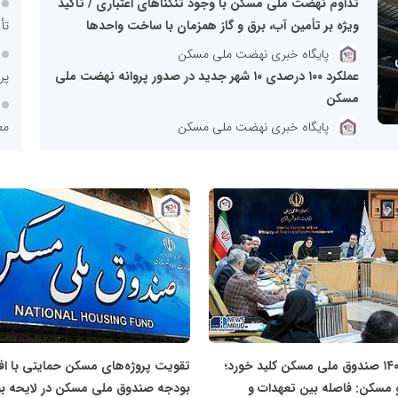
تداوم نهضت ملی مسکن با وجود تنگناهای اعتباری / تأکید
ویژه بر تأمین آب، برق و گاز همزمان با ساخت واحدها
تأ
پایگاه خبری نهضت ملی مسکن
عملکرد ۱۰۰ درصدی ۱۰ شهر جدید در صدور پروانه نهضت ملی
پروژه
مسکن
پایگاه خبری نهضت ملی مسکن
مع
زی
شت
پایگاه
خبری
نهضت
نه
ملی
مسکن
پیشر
بودجه ۱۴۰۵ صندوق ملی مسکن کلید خورد؛
تقویت پروژه‌های مسکن حمایتی با ا
فقره وام ۳
و مسکن: فاصله بین تعهدات و
بودجه صندوق ملی مسکن در لایحه ب