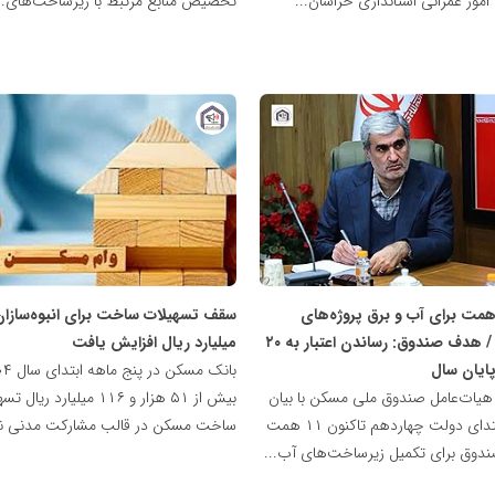
مور عمرانی استانداری خراسان...
تخصیص منابع مرتبط با زیرساخت‌های..
پایگاه
خبری
نهضت
ملی
مسکن
زریق ۱۱ همت برای آب و برق پروژه‌های
مسکونی / هدف صندوق: رساندن اعتبار به ۲۰
میلیارد ریال افزایش یافت
ایان سال
یات‌عامل صندوق ملی مسکن با بیان
بیش از ۵۱ هزار و ۱۱۶ میلیارد ری
اینکه از ابتدای دولت چهاردهم تاکنون ۱۱ همت
ساخت مسکن در قالب مشارکت مدنی نیز 
صندوق برای تکمیل زیرساخت‌های آب...