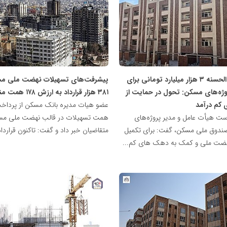
پایگاه
خبری
نهضت
ملی
مسکن
وام قرض‌الحسنه ۳ هزار میلیارد تومانی برای
پیشرفت‌های تسهیلات نهضت ملی م
وژه‌های مسکن: تحول در حمایت از
۳۸۱ هزار قرارداد به ارزش ۱۷۸ همت منعقد شد
کم درآمد
ست هیأت عامل و مدیر پروژه‌های
همت تسهیلات در قالب نهضت ملی مس
 صندوق ملی مسکن، گفت: برای تکمیل
متقاضیان خبر داد و گفت: تاکنون قرارداد ۳۸۱..
ضت ملی و کمک به دهک های کم...
پایگاه
خبری
نهضت