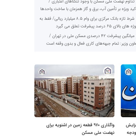
تداوم نهضت ملی مسکن با وجود تنگناهای اعتباری /
کید ویژه بر تأمین آب، برق و گاز همزمان با ساخت واحدها
شرط تازه بانک مرکزی برای وام ۸.۵ میلیارد ریالی/ فقط به
 های بالای ۶۵ درصد پیشرفت تعلق می گیرد
میانگین پیشرفت ۴۲ درصدی مسکن ملی در تهران /
اون وزیر: تمام جبهه‌های کاری فعال و بدون وقفه است
دستگاه‌های خدمت‌رسان مکلف به تسریع در
رساخت‌های نهضت ملی مسکن جنوب استان شدند
تفویض اختیارات راهبردی به استانداران تا پایان هفته؛
اب‌دهی به تکمیل پروژه‌های مسکن محرومان در اولویت
پایگاه
خبری
استاندار خوزستان: «نهضت مسکن» یعنی کار شبانه‌روزی،
نهضت
 مکاتبه و لاک اداری / دستگاه‌ها پای کار بیایند
ملی
از مهرگان تا محمدیه؛ احیای دو پروژه عظیم مسکن با
مسکن
فت ۷۵ و ۸۰ درصدی
افزایش ۱۰۰ همتی سقف ودیعه مسکن مستأجران؛ ۹,۸۵۰
فزایش
واگذاری ۹۷۰ قطعه زمین در اشنویه برای
۲,۱۹ میلیارد تومانی در یک ماه پرداخت شد
ودجه
نهضت ملی مسکن