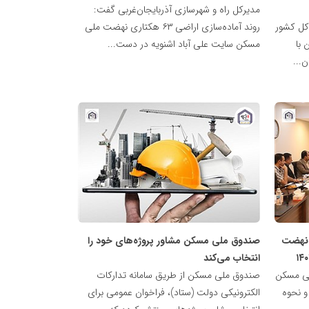
آماده‌سازی ۲۵۰۰ واحد مسکن حمایتی برای تحویل به
مدیرکل راه و شهرسازی آذربایجان‌غربی گفت:
قاضیان در تهران / آغاز همزمان پروژه‌های جدید برای ایجاد
کل کشور
روند آماده‌سازی اراضی ۶۳ هکتاری نهضت ملی
ادل در بازار مسکن
با
مسکن سایت علی آباد اشنویه در دست...
پایگاه
خبری
نهضت
ملی
مسکن
ی نهضت
صندوق ملی مسکن مشاور پروژه‌های خود را
انتخاب می‌کند
لی مسکن
صندوق ملی مسکن از طریق سامانه تدارکات
 هدف تعیین‌تکلیف بودجه سال ۱۴۰۴ و نحوه
الکترونیکی دولت (ستاد)، فراخوان عمومی برای