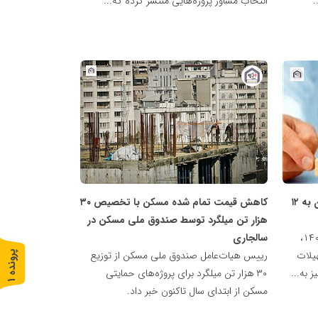
.
انتخاب مشاور پروژه‌هایی منتشر کرده که...
پایگاه
خبری
نهضت
ملی
مسکن
سقف تسهیلات ساخت برای انبوه‌سازان به ۱۲
کاهش قیمت تمام شده مسکن با تخصیص ۳۰
هزار تن میلگرد توسط صندوق ملی مسکن در
بانک مسکن در پنج ماهه ابتدای سال ۱۴۰۴،
سالجاری
ال تسهیلات
رییس هیات‌عامل صندوق ملی مسکن از توزیع
پ
1
به...
۳۰ هزار تن میلگرد برای پروژه‌های حمایتی
ر
و
ن
د
ه
مسکن از ابتدای سال تاکنون خبر داد.