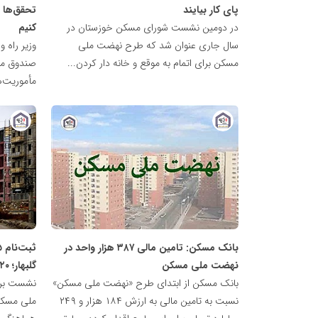
پای کار بیایند
تحقق‌ها ر
در دومین نشست شورای مسکن خوزستان در
کنیم
سال جاری عنوان شد که طرح نهضت ملی
وزیر راه 
مسکن برای اتمام به موقع و خانه دار کردن...
صندوق مل
مأموریت‌ه
پایگاه
پایگاه
خبری
خبری
نهضت
نهضت
ملی
ملی
مسکن
مسکن
بانک مسکن: تامین مالی ۳۸۷ هزار واحد در
نهضت ملی مسکن
گلبهار؛ ۲۰ هزار متقاضی تأیید شدند
بانک مسکن از ابتدای طرح «نهضت ملی مسکن»
نشست برر
نسبت به تامین مالی به ارزش ۱۸۴ هزار و ۲۴۹
ملی مسکن 