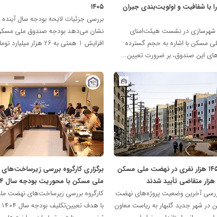
ا با شفافیت و اولویت‌بندی جبران
۱۴۰۵
مت
بررسی جزئیات لایحه بودجه سال آینده 
تع
و شهرسازی در نشست هیئت‌امنای
نشان می‌دهد بودجه صندوق ملی مسکن 
ی مسکن با اشاره به حجم گسترده
افزایش 1 همتی به 26 هزار میلیارد تومان...
ای این صندوق، بر ضرورت تعیین...
پایگاه
خبری
نهضت
ملی
مسکن
ثبت‌نام ۱۴۵ هزار نفری در نهضت ملی مسکن
برگزاری کارگروه بررسی زیرساخت‌ها
ملی مسکن با محوریت بودجه سال ۱۴۰۴
سی آخرین وضعیت پروژه‌های نهضت
کارگروه بررسی زیرساخت‌های نهضت م
در شهر جدید گلبهار به ریاست معاون
با