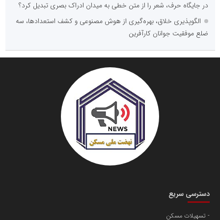
در جایگاه حرف، شعر را از متن خطی به میدان ادراک بصری تبدیل کرد؟
الگوپذیری خلاق، بهره‌گیری از هوش مصنوعی و کشف استعدادها، سه
ضلع موفقیت جوانان کارآفرین
دسترسی سریع
تسهیلات مسکن