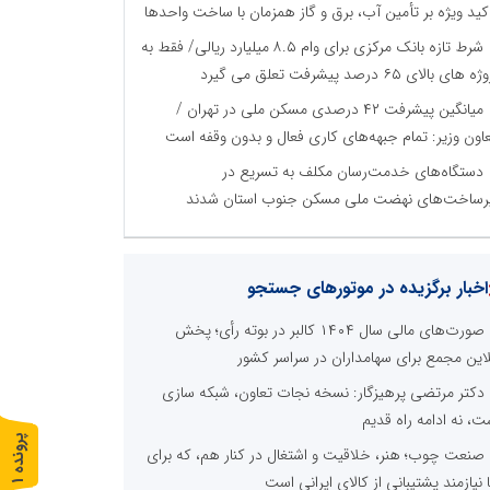
کید ویژه بر تأمین آب، برق و گاز همزمان با ساخت واحدها
شرط تازه بانک مرکزی برای وام ۸.۵ میلیارد ریالی/ فقط به
 های بالای ۶۵ درصد پیشرفت تعلق می گیرد
میانگین پیشرفت ۴۲ درصدی مسکن ملی در تهران /
اون وزیر: تمام جبهه‌های کاری فعال و بدون وقفه است
دستگاه‌های خدمت‌رسان مکلف به تسریع در
رساخت‌های نهضت ملی مسکن جنوب استان شدند
اخبار برگزیده در موتورهای جستجو
صورت‌های مالی سال ۱۴۰۴ کالبر در بوته رأی؛ پخش
لاین مجمع برای سهامداران در سراسر کشور
دکتر مرتضی پرهیزگار: نسخه نجات تعاون، شبکه سازی
ت، نه ادامه راه قدیم
پ
1
صنعت چوب؛ هنر، خلاقیت و اشتغال در کنار هم، که برای
ا نیازمند پشتیبانی از کالای ایرانی است
ر
و
ن
د
ه