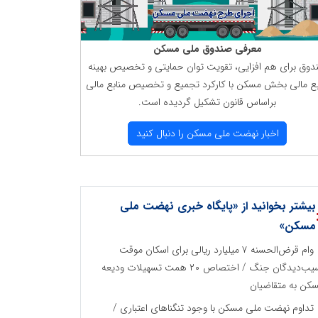
معرفی صندوق ملی مسكن
دوق برای هم افزایی، تقویت توان حمایتی و تخصیص بهینه
بع مالی بخش مسكن با كاركرد تجمیع و تخصیص منابع مالی
براساس قانون تشكیل گردیده است.
اخبار نهضت ملی مسكن را دنبال كنید
بیشتر بخوانید از «پایگاه خبری نهضت ملی
مسکن»
وام قرض‌الحسنه ۷ میلیارد ریالی برای اسکان موقت
آسیب‌دیدگان جنگ / اختصاص ۲۰ همت تسهیلات ودیعه
کن به متقاضیان
تداوم نهضت ملی مسکن با وجود تنگناهای اعتباری /