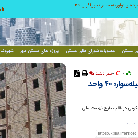
از کشف استعدادهای ناب تا پرورش آن‌ها با رویکردهای نوآورانه؛ مسیر تحول‌آفرین شنای ایران در سطح جهانی
لی مسکن
مصوبات شورای عالی مسکن
پروژه های مسکن مهر
شهروند 
0
0 |
نظر دهید
پیشرفت چشمگیر پروژه مسکن در بیله‌سوار؛ ۴۰ واحد
زی استان اردبیل از احداث ۲۴۰ واحد مسکونی در قالب طرح نهضت ملی