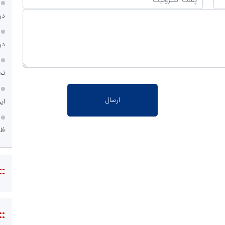
در
در ار
تح
ای
فل
::
::