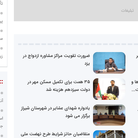
تأ
پروژه
مع
ضرورت تقویت مراکز مشاوره ازدواج در
زی
یزد
::
ا و
۳۵ همت برای تکمیل مسکن مهر در
...
دولت سیزدهم هزینه شد
آن
یادواره شهدای عشایر در شهرستان شیراز
برگزار می شود
اس
جد
متقاضیان حائز شرایط طرح نهضت ملی