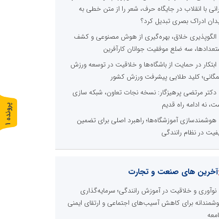
رانی با انقلاب در جایگاه حرف، شعر را از متن خطی به
دان ادراک بصری تبدیل کرد؟
الگوپذیری خلاق، بهره‌گیری از هوش مصنوعی و کشف
تعدادها، سه ضلع موفقیت جوانان کارآفرین
ابتکار در حمایت از باشگاه‌ها و خلاقیت در توسعه ورزش
گانی؛ کلید طلایی پیشرفت ورزش کشور
دکتر مرتضی پرهیزگار: نسخه نجات تعاون، شبکه سازی
ت، نه ادامه راه قدیم
پ
1
هوشمندسازی آموزشگاه‌ها؛ راهبرد اصلی برای تضمین
ر
و
ن
د
ه
فیت در نظام رانندگی
آخرین های صنعت و تجارت
نوآوری و خلاقیت در آموزش رانندگی؛ سرمایه‌گذاری
شمندانه برای کاهش آسیب‌های اجتماعی و ارتقای ایمنی
معه