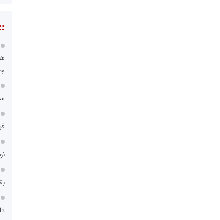
::
هو
جا
سا
فر
نو
بق
دا