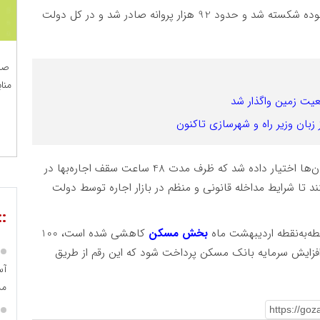
وی افزود: در سال 1402 رکورد صدور پروانه در بافت فرسوده شکسته شد و حدود 92 هزار پروانه صادر شد و در کل دولت
صن
منا
بان وزیر راه و شهرسازی تاکنون
این مقام مسئول تاکید کرد: به شورای عالی مسکن استان‌ها اختیار داده شد که ظرف مدت 48 ساعت سقف اجاره‌بها در
ند تا شرایط مداخله قانونی و منظم در بازار اجاره توسط دولت
::
ه‌به‌نقطه اردیبهشت ماه
بخش مسکن
کاهشی شده است، 100
ر قانون بودجه 1403 بنا شد، برای افزایش سرمایه بانک مسکن پرداخت شود که این رقم از طریق
مس