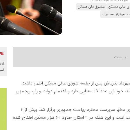
ی عالی مسکن
صندوق ملی مسکن
ا مهدیار اسماعیلی
پای
اس
مهرداد بذرپاش پس از جلسه شورای عالی مسکن اظهار داشت:
هفدهمین جلسه شورای عالی مسکن صبح امروز برگزار شد، خود این عدد 17 معنایی دارد و اهتمام دولت و رئیس‌جمهور
وزیر راه و شهرسازی گفت: امروز این جلسه با ریاست آقای مخبر سرپرست محترم ریاست جمهوری برگزار شد، بیش از 2
میلیون 600 هزار واحد مسکونی هم اکنون در حال ساخت است و این هفته در 3 استان حدود 60 هزار مسکن افتتاح شده