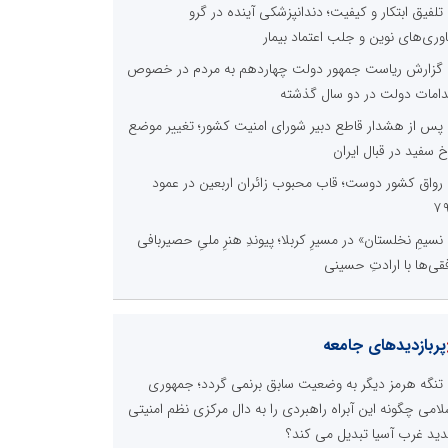
تلفیق ابتکار و کیفیت؛ دندانپزشکی آینده در گرو
اوری‌های نوین و جلب اعتماد بیمار
گزارش ریاست جمهور دولت چهاردهم به مردم در خصوص
دامات دولت در دو سال گذشته
پس از هشدار قاطع دبیر شورای امنیت کشور؛ تغییر موضع
خ سفید در قبال ایران
رواق کشور دوست؛ قاب محبوب زائران اربعین در عمود
۷
نسیمِ نخلستان» در مسیرِ کربلا؛ پیوندِ هنرِ ملیِ حصیربافی
فقی‌ها با ارادتِ حسینی
پربازدیدهای جامعه
تنگه هرمز دیگر به وضعیت سابق برنمی گردد؛ جمهوری
لامی چگونه این آبراه راهبردی را به دال مرکزی نظم امنیتی
ید غرب آسیا تبدیل می کند؟