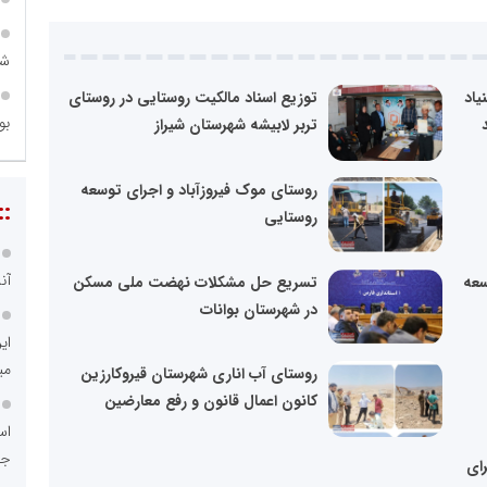
شه
یاد
توزیع اسناد مالکیت روستایی در روستای
بو
تربر لابیشه شهرستان شیراز
روستای موک فیروزآباد و اجرای توسعه
::
روستایی
آن
سعه
تسریع حل مشکلات نهضت ملی مسکن
در شهرستان بوانات
ای
می
روستای آب اناری شهرستان قیروکارزین
کانون اعمال قانون و رفع معارضین
اس
جد
ای