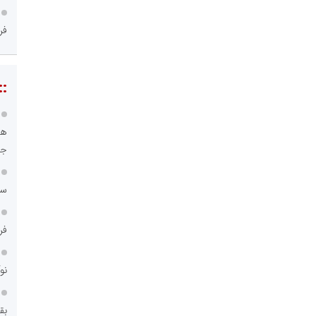
فر
::
هو
جا
سا
فر
نو
بق