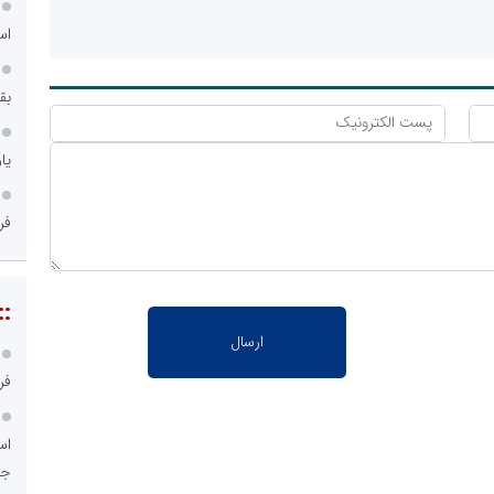
اس
بق
یا
فر
::
فر
اس
جد