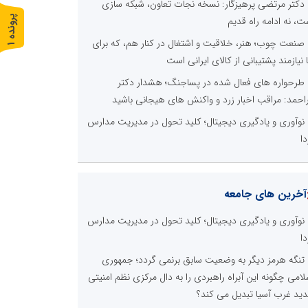
دکتر مرتضی پرهیزگار: نسخه نجات تعاون، شبکه سازی
پ
1
ت، نه ادامه راه قدیم
صنعت چوب؛ هنر، خلاقیت و اشتغال در کنار هم، که برای
ر
و
ن
د
ه
ا نیازمند پشتیبانی از کالای ایرانی است
طرحواره های فعال شده در پساجنگ؛ هشدار دکتر
راحمد: مراقب اخبار زرد و واکنش های هیجانی باشید
نوآوری و یادگیری دیجیتال؛ کلید تحول در مدیریت مدارس
دا
آخرین های جامعه
نوآوری و یادگیری دیجیتال؛ کلید تحول در مدیریت مدارس
دا
تنگه هرمز دیگر به وضعیت سابق برنمی گردد؛ جمهوری
لامی چگونه این آبراه راهبردی را به دال مرکزی نظم امنیتی
ید غرب آسیا تبدیل می کند؟