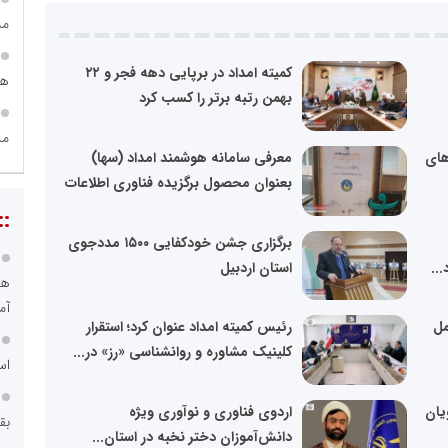
مش
کمیته امداد در برپایی دهه فجر و ۲۲
هو
بهمن رتبه برتر را کسب کرد
مد
های
معرفی سامانه هوشمند امداد (سها)
بعنوان محصول برگزیده فناوری اطلاعات
::
برگزاری جشن خودکفایی ۱۵۰۰ مددجوی
..
استان اردبیل
هو
آم
مل
رئیس کمیته امداد عنوان کرد؛ استقرار
کلینیک‌ مشاوره و روانشناسی «رز» در...
اس
ویان
اردوی فناوری و نوآوری ویژه
بق
دانش‌آموزان دختر نخبه در استان...