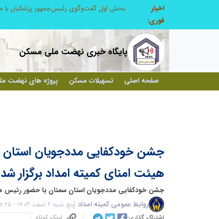
اخبار
نشست مشترک و صمیمانه رئیس بنیاد با مدیرعامل اتحادیه تعاونی‌های توسعه روستایی و منابع طبیعی استان البرز
بخش اول گفت‌وگوی رئیس‌جمهور پزشکیان با م
فوری:
پایگاه خبری نهضت ملی مسکن
صفحه اصلی
تسهیلات مسکن
پروژه های نهضت م
جشن خودکفایی مددجویان استان س
هیئت امنای کمیته امداد برگزار شد
جشن خودکفایی مددجویان استان سمنان با حضور رئیس هیئت
روابط عمومی کمیته امداد
پنج شنبه 2 اسفند 1403 - 08:25
لینک کوتاه
اشتراک گذاری: