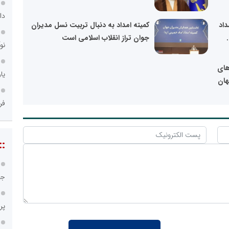
دا
داد
کمیته امداد به دنبال تربیت نسل مدیران
جوان تراز انقلاب اسلامی است
نو
‌های
یا
هان
فر
::
جی
پر