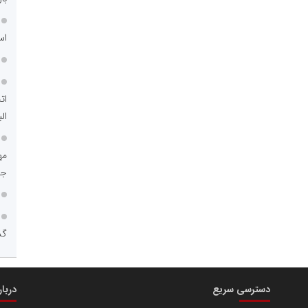
اس
ات
الب
جم
گذ
دسترسی سریع
دربا