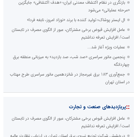
بازنگری در نظام اکتشاف معدنی ایران؛ «هدف اکتشافی» جایگزین
«مرحله عملیاتی» می‌شود
ال ایستر پوشاک؛ تولید کننده با برند «نوزاد امروز، نابغه فردا»
عامل افزایش قبوض برخی مشترکان، عبور از الگوی مصرف در تابستان
است/ افزایش تعرفه نداشتیم
عملیات ویژه آغاز شد...
پنجمین مانور سراسری «صد شب، صد بازدید» به میزبانی منطقه برق
چهاردانگه
جمع‌آوری 183 برق غیرمجاز در شانزدهمین مانور سراسری طرح مهتاب
در استان تهران
::
پربازدیدهای صنعت و تجارت
عامل افزایش قبوض برخی مشترکان، عبور از الگوی مصرف در تابستان
است/ افزایش تعرفه نداشتیم
درخشش شرکت توزیع نیروی برق استان تهران در ارزیابی نظارت عالیه