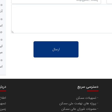
آن
اس
جد
ای
می
اس
دسترسی سریع
دربا
تسهیلات مسکن
اطلا
پروژه های نهضت ملی مسکن
تسهیل
مصوبات شورای عالی مسکن
زمین