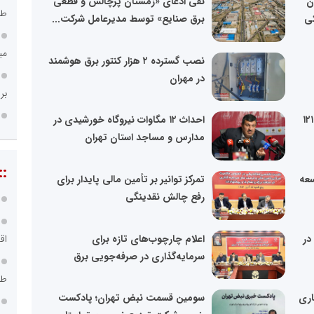
ن
نفی ادعای «زمستان پرچالش و قطعی
طر
کی
برق صنایع» توسط مدیرعامل شرکت...
می
نصب گسترده ۲ هزار کنتور برق هوشمند
در مهران
بر
پاسخگویی سریع‌تر به مردم؛ سامانه ۱۲۱
احداث ۱۲ مگاوات نیروگاه خورشیدی در
مدارس و مساجد استان تهران
::
سعه
تمرکز توانیر بر تأمین مالی پایدار برای
رفع چالش نقدینگی
در
اعلام چارچوب‌های تازه برای
اق
سرمایه‌گذاری در صرفه‌جویی برق
طر
اری
سومین قسمت نبض تهران؛ پادکست