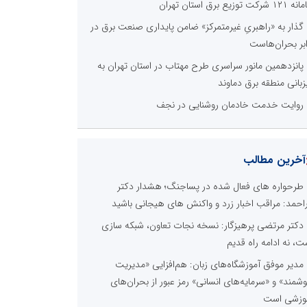
 شرکت توزیع برق استان تهران
گذار به «راهبریِ غیرمتمرکز» ضامن پایداری صنعت برق در
ابر بحران‌هاست
پانزدهمین مانور سراسری طرح مهتاب در استان تهران به
زبانی منطقه برق دماوند
روایت خدمت خادمان روشنایی در نجف
آخرین مطالب
طرحواره های فعال شده در پساجنگ؛ هشدار دکتر
راحمد: مراقب اخبار زرد و واکنش های هیجانی باشید
دکتر مرتضی پرهیزگار: نسخه نجات تعاون، شبکه سازی
ت، نه ادامه راه قدیم
مدیر موفق آموزشگاه‌های زبان: هم‌افزایی «مدیریت
شمند» و «سرمایه‌های انسانی» رمز عبور از بحران‌های
وزشی است