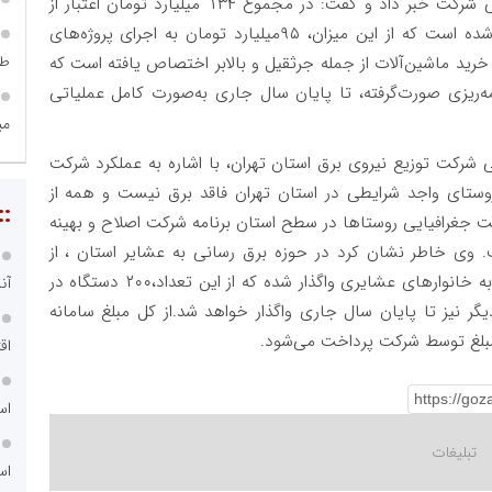
مهرداد رابطیان در پایان از جذب کامل اعتبارات عمرانی شرکت خبر داد و گفت: در مجموع ۱۳۴ میلیارد تومان اعتبار از
محل تفاهم‌نامه روستایی برای سال 1404 پیش‌بینی شده است که از این میزان، ۹۵میلیارد تومان به اجرای پروژه‌های
طر
۳ میلیارد تومان نیز به خرید ماشین‌آلات از جمله جرثقیل و بالابر اختصاص یافته است که
ه‌ریزی صورت‌گرفته، تا پایان سال جاری به‌صورت کامل عملیاتی
می
رکت توزیع نیروی برق استان تهران، با اشاره به عملکرد شرکت
ستای واجد شرایطی در استان تهران فاقد برق نیست و همه از
::
 جغرافیایی روستاها در سطح استان برنامه شرکت اصلاح و بهینه
وی خاطر نشان کرد در حوزه برق‌ رسانی به عشایر استان ، از
ابتدای طرح تاکنون ۵۸۸ سامانه خورشیدی قابل حمل به خانوارهای عشایری واگذار شده که از این تعداد،۲۰۰ دستگاه در
آن
ال تحویل شده و ۳۷۰ دستگاه دیگر نیز تا پایان سال جاری واگذار خواهد شد.از کل مبلغ سامانه
مبلغ توسط شرکت پرداخت می‌شود.
اق
اس
اس