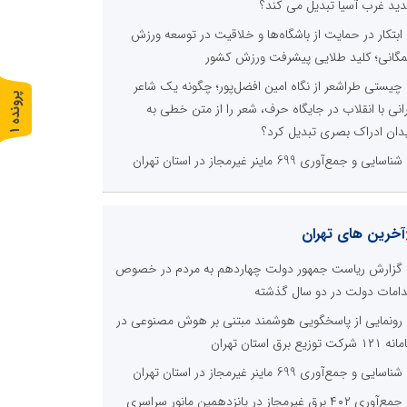
ید غرب آسیا تبدیل می کند؟
ابتکار در حمایت از باشگاه‌ها و خلاقیت در توسعه ورزش
گانی؛ کلید طلایی پیشرفت ورزش کشور
چیستی طراشعر از نگاه امین افضل‌پور؛ چگونه یک شاعر
پ
1
رانی با انقلاب در جایگاه حرف، شعر را از متن خطی به
دان ادراک بصری تبدیل کرد؟
ر
و
ن
د
ه
شناسایی و جمع‌آوری 699 ماینر غیرمجاز در استان تهران
آخرین های تهران
گزارش ریاست جمهور دولت چهاردهم به مردم در خصوص
دامات دولت در دو سال گذشته
رونمایی از پاسخگویی هوشمند مبتنی بر هوش مصنوعی در
 شرکت توزیع برق استان تهران
شناسایی و جمع‌آوری 699 ماینر غیرمجاز در استان تهران
جمع‌آوری ۴۰۲ برق غیرمجاز در پانزدهمین مانور سراسری