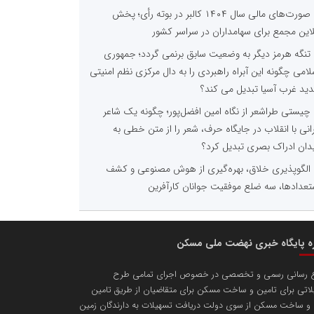
صورت‌های مالی سال ۱۴۰۴ کالبر در بوته رأی؛ پخش
لاین مجمع برای سهامداران در سراسر کشور
تنگه هرمز دیگر به وضعیت سابق برنمی گردد؛ جمهوری
لامی چگونه این آبراه راهبردی را به دال مرکزی نظم امنیتی
ید غرب آسیا تبدیل می کند؟
چیستی طراشعر از نگاه امین افضل‌پور؛ چگونه یک شاعر
رانی با انقلاب در جایگاه حرف، شعر را از متن خطی به
دان ادراک بصری تبدیل کرد؟
الگوپذیری خلاق، بهره‌گیری از هوش مصنوعی و کشف
تعدادها، سه ضلع موفقیت جوانان کارآفرین
ره پایگاه خبری نهضت ملی مسکن
ع رسانی رسمی و تخصصی در خصوص اجرای تمامی طرح
اتی برای تامین و ساخت مسکن برای متقاضیان از طریق تامین
 و ساخت مسکن از سوی دولت دریافت تسهیلات به دارندگان زمین