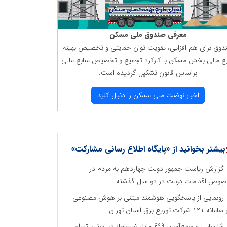
معرفی صندوق ملی مسكن
دوق برای هم افزایی، تقویت توان حمایتی و تخصیص بهینه
بع مالی بخش مسكن با كاركرد تجمیع و تخصیص منابع مالی
براساس قانون تشكیل گردیده است.
اخبار نهضت ملی مسكن را دنبال كنید
بیشتر بخوانید از «پایگاه اطلاع رسانی مشارکت»
گزارش ریاست جمهور دولت چهاردهم به مردم در
وص اقدامات دولت در دو سال گذشته
رونمایی از پاسخگویی هوشمند مبتنی بر هوش مصنوعی
نه ۱۲۱ شرکت توزیع برق استان تهران
شناسایی و جمع‌آوری 699 ماینر غیرمجاز در استان تهران