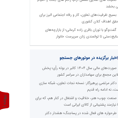
 بخشد
بسیج ظرفیت‌های تعاون، کار و رفاه اجتماعی البرز برای
قق اهداف کلان کشوری
گفت‌وگو با توران باقری‌ زاده کرمانی؛ از بازارچه‌های
ایع‌دستی تا توانمندی زنان سرپرست خانوار
اخبار برگزیده در موتورهای جستجو
صورت‌های مالی سال ۱۴۰۴ کالبر در بوته رأی؛ پخش
لاین مجمع برای سهامداران در سراسر کشور
دکتر مرتضی پرهیزگار: نسخه نجات تعاون، شبکه سازی
ت، نه ادامه راه قدیم
پ
1
صنعت چوب؛ هنر، خلاقیت و اشتغال در کنار هم، که برای
ا نیازمند پشتیبانی از کالای ایرانی است
ر
و
ن
د
ه
طرحواره های فعال شده در پساجنگ؛ هشدار دکتر