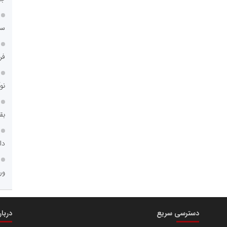
سا
فر
نو
بق
دا
ور
دسترسی سریع
دربا