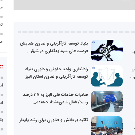
می
تح
صن
بنیاد توسعه کارآفرینی و تعاون همایش
..
فرصت‌های سرمایه‌گذاری در شرق...
::
ش
راه‌اندازی واحد حقوقی و داوری بنیاد
..
توسعه کارآفرینی و تعاون استان البرز
آن
صادرات خدمات فنی البرز به 35 درصد
رسید/ فعال شدن«شتاب‌دهنده...
اس
بق
تاکید بر دانش و فناوری برای رشد پایدار