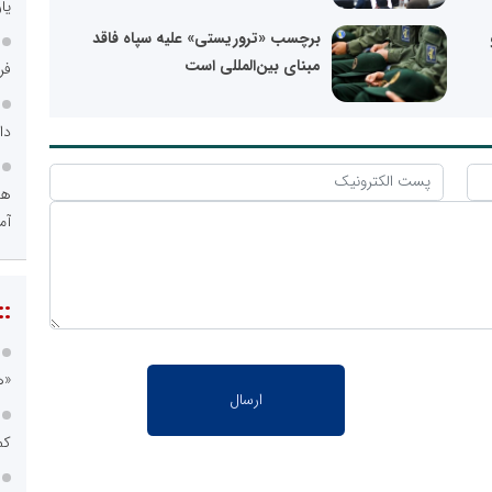
یا
برچسب «تروریستی» علیه سپاه فاقد
مبنای بین‌المللی است
فر
دا
هو
آم
::
«ه
کم