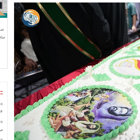
صن
منا
::
۹۴
مر