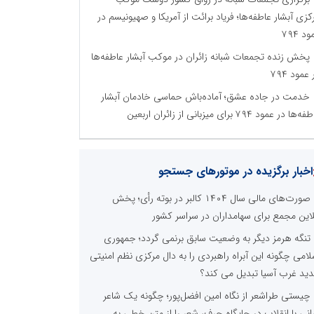
کزی آبشار عاطفه‌ها؛ فریاد برائت از آمریکا و صهیونیسم در
د ۷۹۴
پخش زنده تجمعات شبانه زائران در موکب آبشار عاطفه‌ها
 عمود ۷۹۴
خدمت در جاده عشق؛ آماده‌باش حماسی خادمان آبشار
‌ها در عمود ۷۹۴ برای میزبانی از زائران اربعین
اخبار برگزیده در موتورهای جستجو
صورت‌های مالی سال ۱۴۰۴ کالبر در بوته رأی؛ پخش
لاین مجمع برای سهامداران در سراسر کشور
تنگه هرمز دیگر به وضعیت سابق برنمی گردد؛ جمهوری
لامی چگونه این آبراه راهبردی را به دال مرکزی نظم امنیتی
ید غرب آسیا تبدیل می کند؟
چیستی طراشعر از نگاه امین افضل‌پور؛ چگونه یک شاعر
رانی با انقلاب در جایگاه حرف، شعر را از متن خطی به