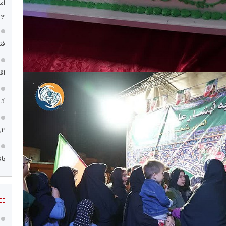
اس
جد
فن
اق
کا
۹۴
با
::