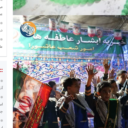
مر
عمو
در
عاطفه
::
آن
اس
جد
ای