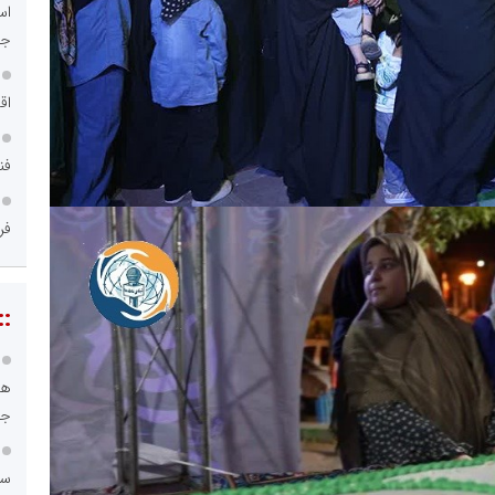
اس
جد
اق
فن
فر
::
هو
جا
سا