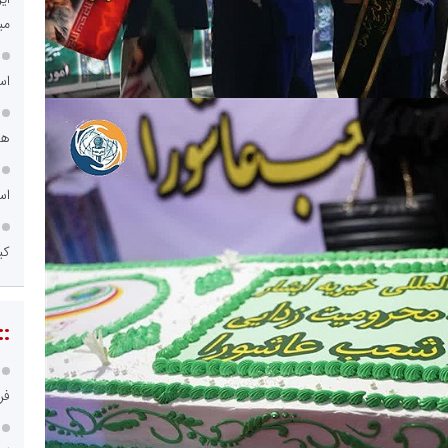
می
اس
هم
اس
کی
::
فر