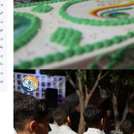
فر
نو
بق
دا
ور