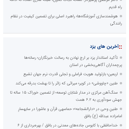
راه قدیم
هوشمندسازی آموزشگاه‌ها؛ راهبرد اصلی برای تضمین کیفیت در نظام
رانندگی
::
آخرین های یزد
تأکید استاندار یزد بر ارج نهادن به رسالت خبرنگاران؛ رسانه‌ها
پرچمداران آگاهی‌بخشی در استان
اربعین؛ بازتولید هویت فراملی و تجلی قدرت نرم جهان تشیع
طنین «چاووشی» در کویر؛ میراثی که زائر را تا بهشت بدرقه می‌کند
سنگ‌آهن مرکزی در مدار شتابان توسعه؛ از تضمین خوراک ۱۵ ساله تا
جهش سودآوری به ۶.۲ همت
طنینِ وحی در «دارالشجاعه»؛ حماسهی قرآن و عاشورا در سایهسارِ
امامزاده عبدالله (ع) بافق
خداحافظی با کابوس جاده‌های معدنی در بافق / بهره‌برداری از ۶