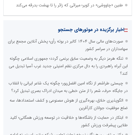
طنین «چاووشی» در کویر؛ میراثی که زائر را تا بهشت بدرقه می‌کند
::
اخبار برگزیده در موتورهای جستجو
صورت‌های مالی سال ۱۴۰۴ کالبر در بوته رأی؛ پخش آنلاین مجمع برای
سهامداران در سراسر کشور
تنگه هرمز دیگر به وضعیت سابق برنمی گردد؛ جمهوری اسلامی چگونه
این آبراه راهبردی را به دال مرکزی نظم امنیتی جدید غرب آسیا تبدیل می
کند؟
چیستی طراشعر از نگاه امین افضل‌پور؛ چگونه یک شاعر ایرانی با انقلاب
در جایگاه حرف، شعر را از متن خطی به میدان ادراک بصری تبدیل کرد؟
الگوپذیری خلاق، بهره‌گیری از هوش مصنوعی و کشف استعدادها، سه
ضلع موفقیت جوانان کارآفرین
ابتکار در حمایت از باشگاه‌ها و خلاقیت در توسعه ورزش همگانی؛ کلید
طلایی پیشرفت ورزش کشور
دکتر مرتضی پرهیزگار: نسخه نجات تعاون، شبکه سازی است، نه ادامه