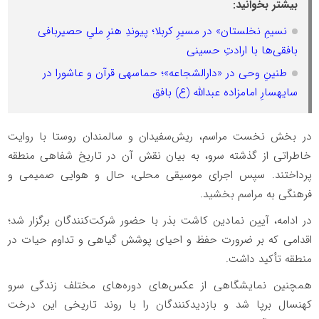
بیشتر بخوانید:
نسیمِ نخلستان» در مسیرِ کربلا؛ پیوندِ هنرِ ملیِ حصیربافی
بافقی‌ها با ارادتِ حسینی
طنینِ وحی در «دارالشجاعه»؛ حماسهی قرآن و عاشورا در
سایهسارِ امامزاده عبدالله (ع) بافق
در بخش نخست مراسم، ریش‌سفیدان و سالمندان روستا با روایت
خاطراتی از گذشته سرو، به بیان نقش آن در تاریخ شفاهی منطقه
پرداختند. سپس اجرای موسیقی محلی، حال و هوایی صمیمی و
فرهنگی به مراسم بخشید.
در ادامه، آیین نمادین کاشت بذر با حضور شرکت‌کنندگان برگزار شد؛
اقدامی که بر ضرورت حفظ و احیای پوشش گیاهی و تداوم حیات در
منطقه تأکید داشت.
همچنین نمایشگاهی از عکس‌های دوره‌های مختلف زندگی سرو
کهنسال برپا شد و بازدیدکنندگان را با روند تاریخی این درخت