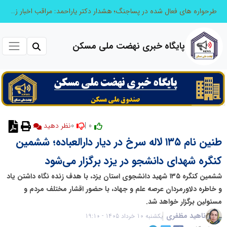
طرحواره های فعال شده در پساجنگ؛ هشدار دکتر یاراحمد: مراقب اخبار زرد و واکنش های هیجانی باشید
پایگاه خبری نهضت ملی مسکن
0
0 |
نظر دهید
طنین نام ۱۳۵ لاله سرخ در دیار دارالعباده؛ ششمین
کنگره شهدای دانشجو در یزد برگزار می‌شود
ششمین کنگره ۱۳۵ شهید دانشجوی استان یزد، با هدف زنده نگاه داشتن یاد
و خاطره دلاورمردان عرصه علم و جهاد، با حضور اقشار مختلف مردم و
مسئولین برگزار خواهد شد.
ناهید مظفری
یکشنبه 10 خرداد 1405 - 19:10