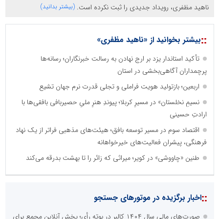
ناهید مظفری، رویداد جدیدی را ثبت نکرده است.
(بیشتر بدانید)
::
بیشتر بخوانید از «ناهید مظفری»
تأکید استاندار یزد بر ارج نهادن به رسالت خبرنگاران؛ رسانه‌ها
پرچمداران آگاهی‌بخشی در استان
اربعین؛ بازتولید هویت فراملی و تجلی قدرت نرم جهان تشیع
نسیمِ نخلستان» در مسیرِ کربلا؛ پیوندِ هنرِ ملیِ حصیربافی بافقی‌ها با
ارادتِ حسینی
اقتصاد سوم در مسیر توسعه بافق؛ هیئت‌های مذهبی فراتر از یک نهاد
فرهنگی، پیشران فعالیت‌های خیرخواهانه
طنین «چاووشی» در کویر؛ میراثی که زائر را تا بهشت بدرقه می‌کند
::
اخبار برگزیده در موتورهای جستجو
صورت‌های مالی سال ۱۴۰۴ کالبر در بوته رأی؛ پخش آنلاین مجمع برای