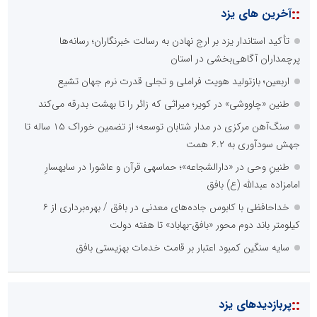
::
آخرین های یزد
تأکید استاندار یزد بر ارج نهادن به رسالت خبرنگاران؛ رسانه‌ها
پرچمداران آگاهی‌بخشی در استان
اربعین؛ بازتولید هویت فراملی و تجلی قدرت نرم جهان تشیع
طنین «چاووشی» در کویر؛ میراثی که زائر را تا بهشت بدرقه می‌کند
سنگ‌آهن مرکزی در مدار شتابان توسعه؛ از تضمین خوراک ۱۵ ساله تا
جهش سودآوری به ۶.۲ همت
طنینِ وحی در «دارالشجاعه»؛ حماسهی قرآن و عاشورا در سایهسارِ
امامزاده عبدالله (ع) بافق
خداحافظی با کابوس جاده‌های معدنی در بافق / بهره‌برداری از ۶
کیلومتر باند دوم محور «بافق-بهاباد» تا هفته دولت
سایه سنگین کمبود اعتبار بر قامت خدمات بهزیستی بافق
::
پربازدیدهای یزد