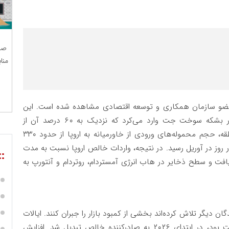
صن
منا
عضو سازمان همکاری و توسعه اقتصادی مشاهده شده است. این
منطقه در سال ۲۰۲۵ به طور متوسط روزانه ۵۵۰ هزار بشکه سوخت جت وارد می‌کرد که نزدیک به ۶۰ درصد آن از
خاورمیانه تامین می‌شد. با محدود شدن صادرات منطقه، حجم محموله‌های ورودی از خاورمیانه به اروپا از حدود ۳۳۰
 ماه مارس به تنها ۶۰ هزار بشکه در روز در آوریل رسید. در نتیجه، واردات خالص اروپا نسبت به مدت
::
ه در روز کاهش یافت و سطح ذخایر در هاب انرژی آمستردام، روتردام و آنتورپ به
ن دیگر تلاش کرده‌اند بخشی از کمبود بازار را جبران کنند. ایالات
سوخت جت بود، در ابتدای ۲۰۲۶ به صادرکننده خالص تبدیل شد. افزایش