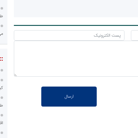
طر
می
::
کی
طر
اق