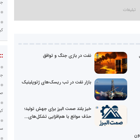
جد
کی
::
نفت در بازی جنگ و توافق
جا
بازار نفت در تب ریسک‌های ژئوپلیتیک
صن
خیز بلند صمت البرز برای جهش تولید؛
کی
حذف موانع با هم‌افزایی تشکل‌های...
سامانه ۱۲۱
اون