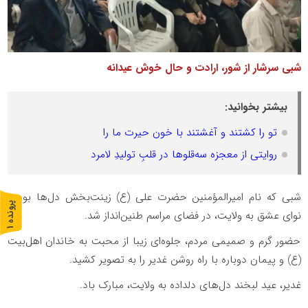
شبی سرشار از شور، ارادت و حال خوش عیدانه
بیشتر بخوانید:
تو را کشتند و آغشتند با خون حیرت ما را
روایتی از معجزه سه‌قلوها در قلبِ تولیدِ لامرد
شبی که نام امیرالمؤمنین حضرت علی (ع) زینت‌بخش دل‌ها بود و
پ
1
نوای عشق به ولایت، در فضای مراسم طنین‌انداز شد.
ر
و
ن
د
ه
حضور گرم و صمیمی مردم، جلوه‌ای زیبا از محبت به خاندان اهل‌بیت
(ع) و پیمان دوباره با راه روشن غدیر را به تصویر کشید.
غدیر، عید لبخند دل‌های دلداده به ولایت، مبارک باد.