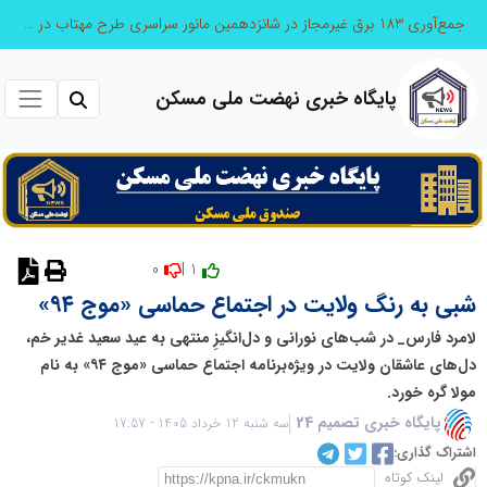
جمع‌آوری 183 برق غیرمجاز در شانزدهمین مانور سراسری طرح مهتاب در استان تهران
پایگاه خبری نهضت ملی مسکن
0
1 |
نظر دهید
شبی به رنگ ولایت در اجتماع حماسی «موج ۹۴»
لامرد فارس_ در شب‌های نورانی و دل‌انگیزِ منتهی به عید سعید غدیر خم،
دل‌های عاشقان ولایت در ویژه‌برنامه اجتماع حماسی «موج ۹۴» به نام
مولا گره خورد.
پایگاه خبری تصمیم 24
سه شنبه 12 خرداد 1405 - 17:57
اشتراک گذاری:
لینک کوتاه