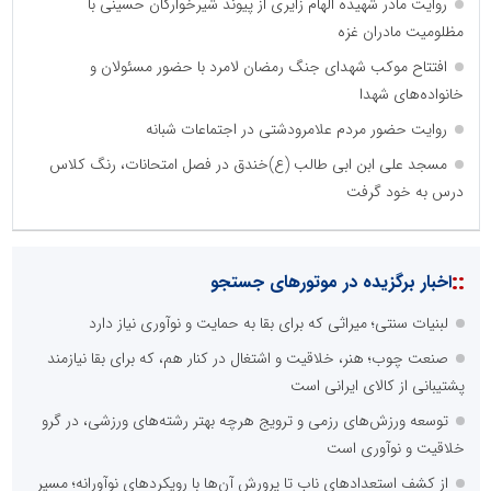
روایت مادر شهیده الهام زایری از پیوند شیرخوارگان حسینی با
مظلومیت مادران غزه
افتتاح موکب شهدای جنگ رمضان لامرد با حضور مسئولان و
خانواده‌های شهدا
روایت حضور مردم علامرودشتی در اجتماعات شبانه
مسجد علی ابن ابی طالب (ع)خندق در فصل امتحانات، رنگ کلاس
درس به خود گرفت
::
اخبار برگزیده در موتورهای جستجو
لبنیات سنتی؛ میراثی که برای بقا به حمایت و نوآوری نیاز دارد
صنعت چوب؛ هنر، خلاقیت و اشتغال در کنار هم، که برای بقا نیازمند
پشتیبانی از کالای ایرانی است
توسعه ورزش‌های رزمی و ترویج هرچه بهتر رشته‌های ورزشی، در گرو
خلاقیت و نوآوری است
از کشف استعدادهای ناب تا پرورش آن‌ها با رویکردهای نوآورانه؛ مسیر