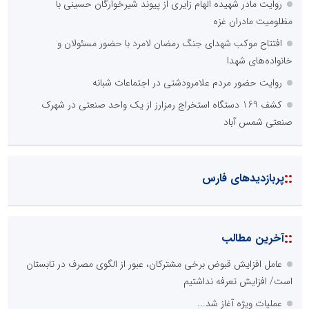
روایت مادر شهیده الهام زایری از پیوند شیرخوارگان حسینی با
مظلومیت مادران غزه
افتتاح موکب شهدای جنگ رمضان لامرد با حضور مسئولان و
خانواده‌های شهدا
روایت حضور مردم علامرودشتی در اجتماعات شبانه
کشف 169 دستگاه استخراج رمزارز از یک واحد صنعتی در شهرک
صنعتی شمس آباد
::
پربازدیدهای فارس
::
آخرین مطالب
عامل افزایش قبوض برخی مشترکان، عبور از الگوی مصرف در تابستان
است/ افزایش تعرفه نداشتیم
عملیات ویژه آغاز شد...