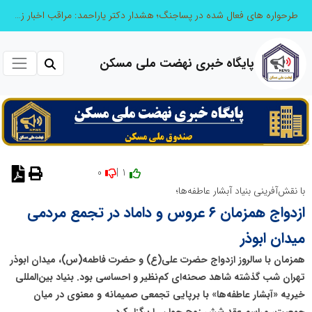
صنعت چوب؛ هنر، خلاقیت و اشتغال در کنار هم، که برای بقا نیازمند پشتیبانی از کالای ایرانی است
پایگاه خبری نهضت ملی مسکن
0
1 |
با نقش‌آفرینی بنیاد آبشار عاطفه‌ها؛
ازدواج همزمان ۶ عروس و داماد در تجمع مردمی
میدان ابوذر
همزمان با سالروز ازدواج حضرت علی(ع) و حضرت فاطمه(س)، میدان ابوذر
تهران شب گذشته شاهد صحنه‌ای کم‌نظیر و احساسی بود. بنیاد بین‌المللی
خیریه «آبشار عاطفه‌ها» با برپایی تجمعی صمیمانه و معنوی در میان
جمعیت، مراسم عقد شش زوج جوان را برگزار کرد.