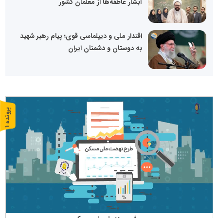
آبشار عاطفه‌ها از معلمان کشور
اقتدار ملی و دیپلماسی قوی؛ پیام رهبر شهید
به دوستان و دشمنان ایران
پ
1
ر
و
ن
د
ه