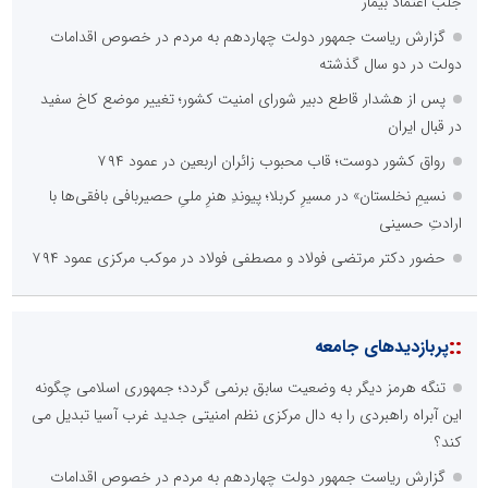
جلب اعتماد بیمار
گزارش ریاست جمهور دولت چهاردهم به مردم در خصوص اقدامات
دولت در دو سال گذشته
پس از هشدار قاطع دبیر شورای امنیت کشور؛ تغییر موضع کاخ سفید
در قبال ایران
رواق کشور دوست؛ قاب محبوب زائران اربعین در عمود ۷۹۴
نسیمِ نخلستان» در مسیرِ کربلا؛ پیوندِ هنرِ ملیِ حصیربافی بافقی‌ها با
ارادتِ حسینی
حضور دکتر مرتضی فولاد و مصطفی فولاد در موکب مرکزی عمود ۷۹۴
::
پربازدیدهای جامعه
تنگه هرمز دیگر به وضعیت سابق برنمی گردد؛ جمهوری اسلامی چگونه
این آبراه راهبردی را به دال مرکزی نظم امنیتی جدید غرب آسیا تبدیل می
کند؟
گزارش ریاست جمهور دولت چهاردهم به مردم در خصوص اقدامات