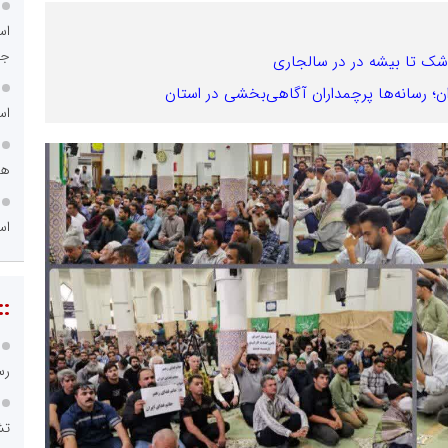
اس
جد
شک تا بیشه در در سالجاری
ران؛ رسانه‌ها پرچمداران آگاهی‌بخشی در استان
اس
هم
اس
::
رس
تش