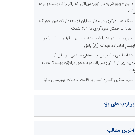
طنین «چاووشی» در کویر؛ میراثی که زائر را تا بهشت بدرقه
‌کند
سنگ‌آهن مرکزی در مدار شتابان توسعه؛ از تضمین خوراک
وری به ۶.۲ همت
طنینِ وحی در «دارالشجاعه»؛ حماسهی قرآن و عاشورا در
یهسارِ امامزاده عبدالله (ع) بافق
خداحافظی با کابوس جاده‌های معدنی در بافق /
بهره‌برداری از ۶ کیلومتر باند دوم محور «بافق-بهاباد» تا هفته
لت
سایه سنگین کمبود اعتبار بر قامت خدمات بهزیستی بافق
پربازدیدهای یزد
آخرین مطالب