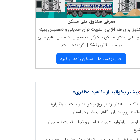
معرفی صندوق ملی مسكن
دوق برای هم افزایی، تقویت توان حمایتی و تخصیص بهینه
بع مالی بخش مسكن با كاركرد تجمیع و تخصیص منابع مالی
براساس قانون تشكیل گردیده است.
اخبار نهضت ملی مسكن را دنبال كنید
بیشتر بخوانید از «ناهید مظفری»
تأکید استاندار یزد بر ارج نهادن به رسالت خبرنگاران؛
انه‌ها پرچمداران آگاهی‌بخشی در استان
اربعین؛ بازتولید هویت فراملی و تجلی قدرت نرم جهان
یع
نسیمِ نخلستان» در مسیرِ کربلا؛ پیوندِ هنرِ ملیِ حصیربافی