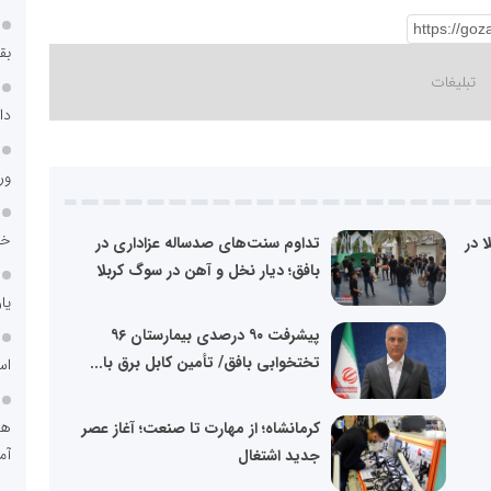
بق
دا
ور
خد
ا در
تداوم سنت‌های صدساله عزاداری در
بافق؛ دیار نخل و آهن در سوگ کربلا
یا
پیشرفت ۹۰ درصدی بیمارستان ۹۶
تختخوابی بافق/ تأمین کابل برق با...
اس
هو
کرمانشاه؛ از مهارت تا صنعت؛ آغاز عصر
آم
جدید اشتغال