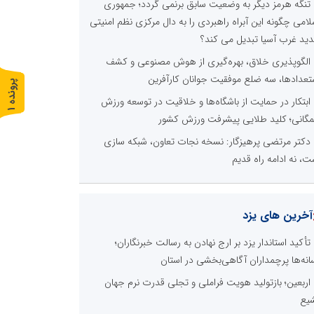
تنگه هرمز دیگر به وضعیت سابق برنمی گردد؛ جمهوری
لامی چگونه این آبراه راهبردی را به دال مرکزی نظم امنیتی
ید غرب آسیا تبدیل می کند؟
الگوپذیری خلاق، بهره‌گیری از هوش مصنوعی و کشف
تعدادها، سه ضلع موفقیت جوانان کارآفرین
پ
1
ابتکار در حمایت از باشگاه‌ها و خلاقیت در توسعه ورزش
ر
و
ن
د
ه
گانی؛ کلید طلایی پیشرفت ورزش کشور
دکتر مرتضی پرهیزگار: نسخه نجات تعاون، شبکه سازی
ت، نه ادامه راه قدیم
آخرین های یزد
تأکید استاندار یزد بر ارج نهادن به رسالت خبرنگاران؛
انه‌ها پرچمداران آگاهی‌بخشی در استان
اربعین؛ بازتولید هویت فراملی و تجلی قدرت نرم جهان
یع