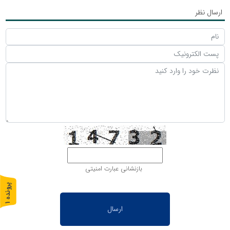
ارسال نظر
بازنشانی عبارت امنیتی
پ
1
ر
و
ن
د
ه