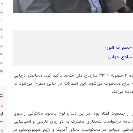
می
زن
ان
سم الله النور»
خا
 مراجع جهانی
وف
دکتر زهره الهیان، دبیرکل جمعیت اعتلا با استناد به ماده ۳ مصوبه ۳۳۱۴ سازمان ملل متحد تأکید کرد: محاصره دریایی
ه ایران محسوب می‌شود. این اظهارات در حالی مطرح می‌شود که
اده می‌کند.
::
از جمعیت اعتلا بود. در این دیدار، لوح یادبود مشترکی از سوی
ای
می
اه نامه درخواست همکاری مشترک به دو زبان فارسی و اسپانیایی
دشاهی اسپانیا در محکومیت تجاوز آمریکا و رژیم صهیونیستی در