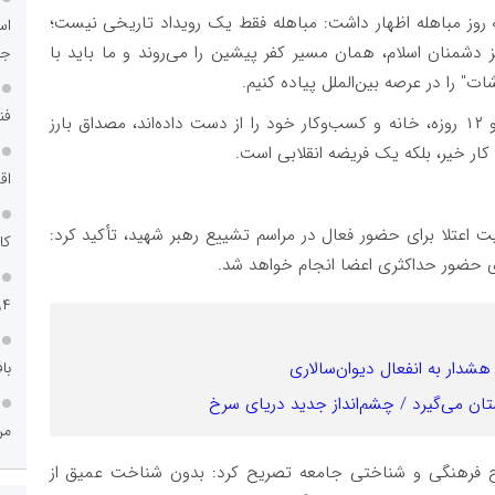
ه روز مباهله اظهار داشت: مباهله فقط یک رویداد تاریخی نیست؛
اس
 دشمنان اسلام، همان مسیر کفر پیشین را می‌روند و ما باید با
جد
" را در عرصه بین‌الملل پیاده کنیم.
فن
وی همچنین افزود: کسانی که امروز در جنگ رمضان و ۱۲ روزه، خانه و کسب‌وکار خود را از دست داده‌اند، مصداق بارز
ر خیر، بلکه یک فریضه انقلابی است.
اق
 اعتلا برای حضور فعال در مراسم تشییع رهبر شهید، تأکید کرد:
کا
ای حضور حداکثری اعضا انجام خواهد شد.
۹۴
با
هشدار به انفعال دیوان‌سالاری
ان می‌گیرد / چشم‌انداز جدید دریای سرخ
مر
 فرهنگی و شناختی جامعه تصریح کرد: بدون شناخت عمیق از