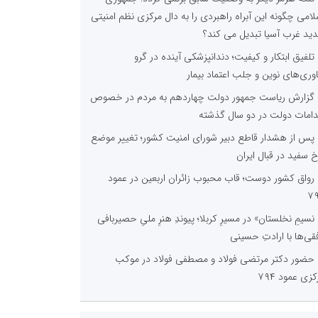
لامی چگونه این آبراه راهبردی را به دال مرکزی نظم امنیتی
ید غرب آسیا تبدیل می کند؟
تلفیق ابتکار و کیفیت؛ دندانپزشکی آینده در گرو
اوری‌های نوین و جلب اعتماد بیمار
گزارش ریاست جمهور دولت چهاردهم به مردم در خصوص
دامات دولت در دو سال گذشته
پس از هشدار قاطع دبیر شورای امنیت کشور؛ تغییر موضع
خ سفید در قبال ایران
رواق کشور دوست؛ قاب محبوب زائران اربعین در عمود
۷
نسیمِ نخلستان» در مسیرِ کربلا؛ پیوندِ هنرِ ملیِ حصیربافی
فقی‌ها با ارادتِ حسینی
حضور دکتر مرتضی فولاد و مصطفی فولاد در موکب
کزی عمود ۷۹۴