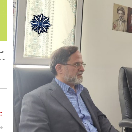
صن
منا
::