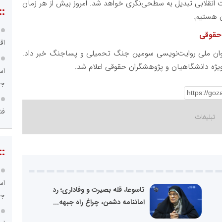
نقلابی تبدیل به سطحی‌نگری خواهد شد. امروز بیش از هر زمان
::
ن هستیم.
 حقوقی
اق
راخوان ملی روایت‌نویسی سومین جنگ تحمیلی و پساجنگ خبر داد.
یژه دانشگاهیان و پژوهشگران حقوقی اعلام شد.
اس
جد
فن
::
اس
تاسوعا، قله بصیرت و وفاداری؛ رد
جد
اماننامه دشمن، چراغ راه جبهه...