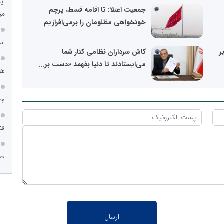
ای
جمعیت اعتلا: تا اقامه قسط، پرچم
می
خونخواهی مظلومان را برمی‌افرازیم
اس
ر
کاش سرداران نظامی کنار شما
می‌ایستادند تا دنیا بفهمد «دست بر...
هم
جا
فن
صن