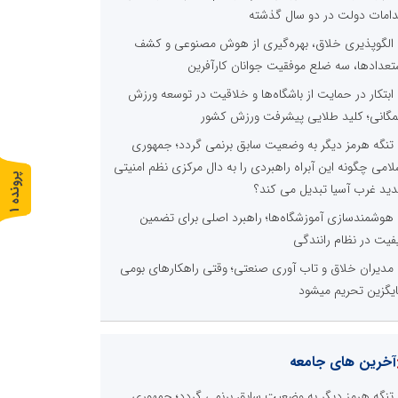
دامات دولت در دو سال گذشته
الگوپذیری خلاق، بهره‌گیری از هوش مصنوعی و کشف
تعدادها، سه ضلع موفقیت جوانان کارآفرین
ابتکار در حمایت از باشگاه‌ها و خلاقیت در توسعه ورزش
گانی؛ کلید طلایی پیشرفت ورزش کشور
تنگه هرمز دیگر به وضعیت سابق برنمی گردد؛ جمهوری
لامی چگونه این آبراه راهبردی را به دال مرکزی نظم امنیتی
پ
1
ید غرب آسیا تبدیل می کند؟
ر
و
ن
د
ه
هوشمندسازی آموزشگاه‌ها؛ راهبرد اصلی برای تضمین
فیت در نظام رانندگی
مدیران خلاق و تاب آوری صنعتی؛ وقتی راهکارهای بومی
یگزین تحریم میشود
آخرین های جامعه
تنگه هرمز دیگر به وضعیت سابق برنمی گردد؛ جمهوری