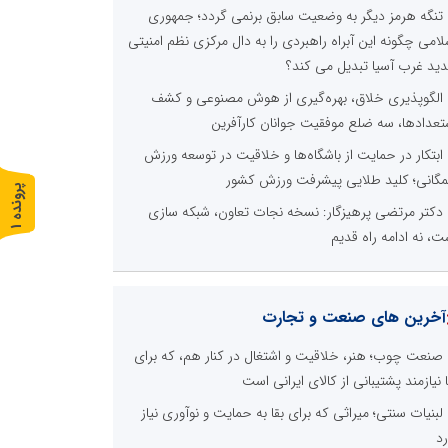
تنگه هرمز دیگر به وضعیت سابق برنمی گردد؛ جمهوری
لامی چگونه این آبراه راهبردی را به دال مرکزی نظم امنیتی
ید غرب آسیا تبدیل می کند؟
الگوپذیری خلاق، بهره‌گیری از هوش مصنوعی و کشف
تعدادها، سه ضلع موفقیت جوانان کارآفرین
ابتکار در حمایت از باشگاه‌ها و خلاقیت در توسعه ورزش
گانی؛ کلید طلایی پیشرفت ورزش کشور
پ
1
دکتر مرتضی پرهیزگار: نسخه نجات تعاون، شبکه سازی
ر
و
ن
د
ه
ت، نه ادامه راه قدیم
آخرین های صنعت و تجارت
صنعت چوب؛ هنر، خلاقیت و اشتغال در کنار هم، که برای
ا نیازمند پشتیبانی از کالای ایرانی است
لبنیات سنتی؛ میراثی که برای بقا به حمایت و نوآوری نیاز
رد