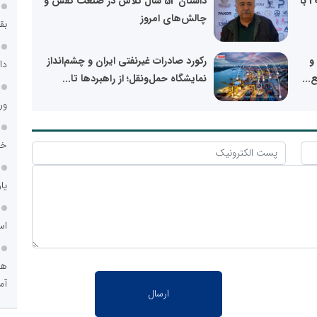
پیش‌بینی رشد اقتصادی ایران در 2025 با
داستان 52 سال تلاش در صنعت کفش و
چالش‌های امروز
بق
و
رکورد صادرات غیرنفتی ایران و چشم‌انداز
دا
...
نمایشگاه حمل‌ونقل؛ از راهبردها تا...
ور
خد
یا
اس
هو
آم