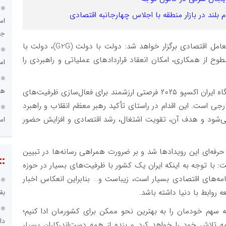
م بلند در بازار منطقه با اجلاس چهارجانبه اقتصادی
اس
جد
به گفته سخنگوی دولت، این نمایشگاه در سه سطح تعامل اقتصادی برگزار خواهد شد: دولت با دولت (G2G)، دولت با
G2) و بنگاه با بنگاه (B2B). این سطوح از همکاری، امکان انعقاد قراردادهای عملیاتی و راهبردی را
اس
هم
مهاجرانی در جمع‌بندی سخنان خود، اظهار کرد: نمایشگاه ایران اکسپو ۲۰۲۵ فرصتی ارزشمند برای فعال‌سازی ظرفیت‌های
 است. این اقدام در راستای تأکید رهبر معظم انقلاب و راهبرد
 می‌شود و هدف آن، تقویت اشتغال، رشد اقتصادی و افزایش حضور
اس
فه‌ای این رویدادها شد و بر ضرورت همراهی رسانه‌ها در تبیین
::
ا توجه به اینکه ایران یک کشور با ظرفیت‌های بسیار در حوزه
امه‌های اقتصادی بسیار است، زیباست و… بنابراین انعکاس اخبار
 روابط با دنیا داشته باشد.
بق
 سهم خودمان را به بهترین نحو ممکن برای کشورمان ادا کنیم؛
دا
ه تلاش خود را خواهد کرد و بنده از همه دست‌اندرکاران بسیار