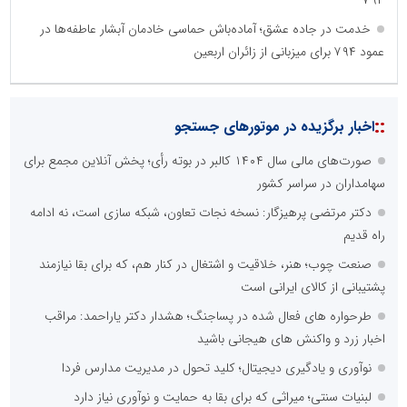
۷۹۴
خدمت در جاده عشق؛ آماده‌باش حماسی خادمان آبشار عاطفه‌ها در
عمود ۷۹۴ برای میزبانی از زائران اربعین
::
اخبار برگزیده در موتورهای جستجو
صورت‌های مالی سال ۱۴۰۴ کالبر در بوته رأی؛ پخش آنلاین مجمع برای
سهامداران در سراسر کشور
دکتر مرتضی پرهیزگار: نسخه نجات تعاون، شبکه سازی است، نه ادامه
راه قدیم
صنعت چوب؛ هنر، خلاقیت و اشتغال در کنار هم، که برای بقا نیازمند
پشتیبانی از کالای ایرانی است
طرحواره های فعال شده در پساجنگ؛ هشدار دکتر یاراحمد: مراقب
اخبار زرد و واکنش های هیجانی باشید
نوآوری و یادگیری دیجیتال؛ کلید تحول در مدیریت مدارس فردا
لبنیات سنتی؛ میراثی که برای بقا به حمایت و نوآوری نیاز دارد