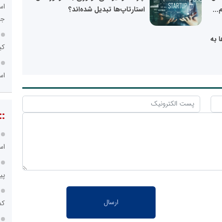
اس
...
استارتاپ‌ها تبدیل شده‌اند؟
جد
 به
کی
اس
::
اس
پی
کم