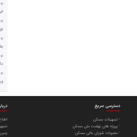
فر
نو
بق
دا
ور
دسترسی سریع
دربا
تسهیلات مسکن
اطلا
پروژه های نهضت ملی مسکن
تسهیل
مصوبات شورای عالی مسکن
زمین