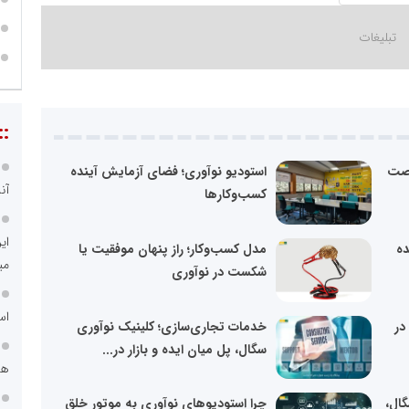
::
رصت
استودیو نوآوری؛ فضای آزمایش آینده
آن
کسب‌وکارها
ای
ده
مدل کسب‌وکار؛ راز پنهان موفقیت یا
می
شکست در نوآوری
اس
در
خدمات تجاری‌سازی؛ کلینیک نوآوری
سگال، پل میان ایده و بازار در...
هم
ال،
چرا استودیوهای نوآوری به موتور خلق