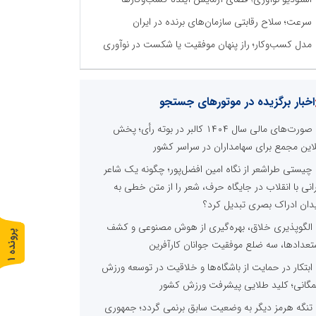
سرعت؛ سلاح رقابتی سازمان‌های برنده در ایران
مدل کسب‌وکار؛ راز پنهان موفقیت یا شکست در نوآوری
اخبار برگزیده در موتورهای جستجو
صورت‌های مالی سال ۱۴۰۴ کالبر در بوته رأی؛ پخش
لاین مجمع برای سهامداران در سراسر کشور
چیستی طراشعر از نگاه امین افضل‌پور؛ چگونه یک شاعر
رانی با انقلاب در جایگاه حرف، شعر را از متن خطی به
دان ادراک بصری تبدیل کرد؟
الگوپذیری خلاق، بهره‌گیری از هوش مصنوعی و کشف
پ
1
تعدادها، سه ضلع موفقیت جوانان کارآفرین
ر
و
ن
د
ه
ابتکار در حمایت از باشگاه‌ها و خلاقیت در توسعه ورزش
گانی؛ کلید طلایی پیشرفت ورزش کشور
تنگه هرمز دیگر به وضعیت سابق برنمی گردد؛ جمهوری