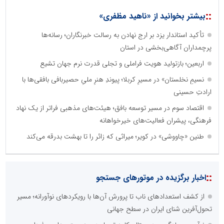
::
بیشتر بخوانید از «ناهید مظفری»
تأکید استاندار یزد بر ارج نهادن به رسالت خبرنگاران؛ رسانه‌ها
پرچمداران آگاهی‌بخشی در استان
اربعین؛ بازتولید هویت فراملی و تجلی قدرت نرم جهان تشیع
نسیمِ نخلستان» در مسیرِ کربلا؛ پیوندِ هنرِ ملیِ حصیربافی بافقی‌ها با
ارادتِ حسینی
اقتصاد سوم در مسیر توسعه بافق؛ هیئت‌های مذهبی فراتر از یک نهاد
فرهنگی، پیشران فعالیت‌های خیرخواهانه
طنین «چاووشی» در کویر؛ میراثی که زائر را تا بهشت بدرقه می‌کند
::
اخبار برگزیده در موتورهای جستجو
از کشف استعدادهای ناب تا پرورش آن‌ها با رویکردهای نوآورانه؛ مسیر
تحول‌آفرین شنای ایران در سطح جهانی