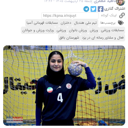
ناهید مظفری
جمعه 25 اردیبهشت 1405 - 12:26
اشتراک گذاری:
لینک کوتاه
برچسب‌ها:
تیم ملی هندبال
دختران
مسابقات قهرمانی آسیا
مسابقات ورزشی
ورزش
ورزش بانوان
ورزشی
وزارت ورزش و جوانان
فعال و مشاور رسانه ای در یزد
شهرستان بافق