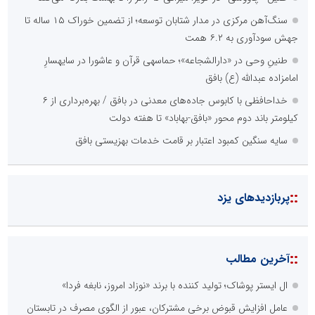
سنگ‌آهن مرکزی در مدار شتابان توسعه؛ از تضمین خوراک ۱۵ ساله تا
جهش سودآوری به ۶.۲ همت
طنینِ وحی در «دارالشجاعه»؛ حماسهی قرآن و عاشورا در سایهسارِ
امامزاده عبدالله (ع) بافق
خداحافظی با کابوس جاده‌های معدنی در بافق / بهره‌برداری از ۶
کیلومتر باند دوم محور «بافق-بهاباد» تا هفته دولت
سایه سنگین کمبود اعتبار بر قامت خدمات بهزیستی بافق
::
پربازدیدهای یزد
::
آخرین مطالب
ال ایستر پوشاک؛ تولید کننده با برند «نوزاد امروز، نابغه فردا»
عامل افزایش قبوض برخی مشترکان، عبور از الگوی مصرف در تابستان