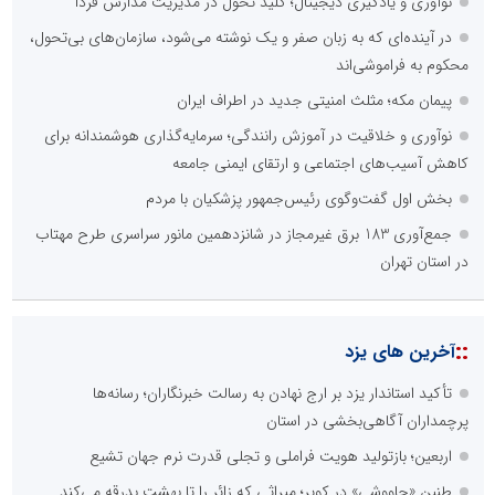
نوآوری و یادگیری دیجیتال؛ کلید تحول در مدیریت مدارس فردا
در آینده‌ای که به زبان صفر و یک نوشته می‌شود، سازمان‌های بی‌تحول،
محکوم به فراموشی‌اند
پیمان مکه؛ مثلث امنیتی جدید در اطراف ایران
نوآوری و خلاقیت در آموزش رانندگی؛ سرمایه‌گذاری هوشمندانه برای
کاهش آسیب‌های اجتماعی و ارتقای ایمنی جامعه
بخش اول گفت‌وگوی رئیس‌جمهور پزشکیان با مردم
جمع‌آوری 183 برق غیرمجاز در شانزدهمین مانور سراسری طرح مهتاب
در استان تهران
::
آخرین های یزد
تأکید استاندار یزد بر ارج نهادن به رسالت خبرنگاران؛ رسانه‌ها
پرچمداران آگاهی‌بخشی در استان
اربعین؛ بازتولید هویت فراملی و تجلی قدرت نرم جهان تشیع
طنین «چاووشی» در کویر؛ میراثی که زائر را تا بهشت بدرقه می‌کند