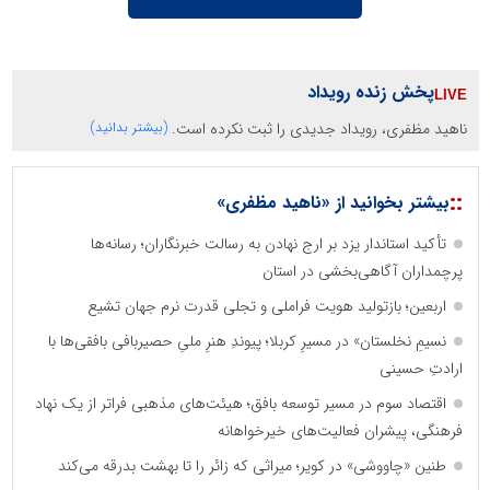
پخش زنده رویداد
ناهید مظفری، رویداد جدیدی را ثبت نکرده است.
(بیشتر بدانید)
::
بیشتر بخوانید از «ناهید مظفری»
تأکید استاندار یزد بر ارج نهادن به رسالت خبرنگاران؛ رسانه‌ها
پرچمداران آگاهی‌بخشی در استان
اربعین؛ بازتولید هویت فراملی و تجلی قدرت نرم جهان تشیع
نسیمِ نخلستان» در مسیرِ کربلا؛ پیوندِ هنرِ ملیِ حصیربافی بافقی‌ها با
ارادتِ حسینی
اقتصاد سوم در مسیر توسعه بافق؛ هیئت‌های مذهبی فراتر از یک نهاد
فرهنگی، پیشران فعالیت‌های خیرخواهانه
طنین «چاووشی» در کویر؛ میراثی که زائر را تا بهشت بدرقه می‌کند