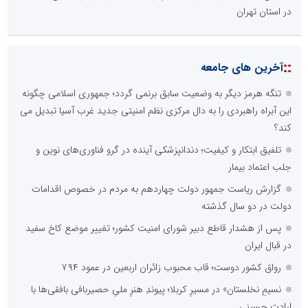
در استان تهران
::
آخرین های جامعه
تنگه هرمز دیگر به وضعیت سابق برنمی گردد؛ جمهوری اسلامی چگونه
این آبراه راهبردی را به دال مرکزی نظم امنیتی جدید غرب آسیا تبدیل می
کند؟
تلفیق ابتکار و کیفیت؛ دندانپزشکی آینده در گرو فناوری‌های نوین و
جلب اعتماد بیمار
گزارش ریاست جمهور دولت چهاردهم به مردم در خصوص اقدامات
دولت در دو سال گذشته
پس از هشدار قاطع دبیر شورای امنیت کشور؛ تغییر موضع کاخ سفید
در قبال ایران
رواق کشور دوست؛ قاب محبوب زائران اربعین در عمود ۷۹۴
نسیمِ نخلستان» در مسیرِ کربلا؛ پیوندِ هنرِ ملیِ حصیربافی بافقی‌ها با
ارادتِ حسینی