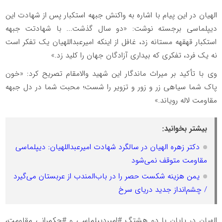
الهیان در این پیام با اشاره به واکنش جبهه استکبار پس از شهادت این
دیپلماسی برجسته نوشت: «دو سال گذشت... با شهادتت جبهه
استکبار قهقهه مستانه زد، غافل از اینکه امیرعبداللهیان یک تفکر است
نه یک فرد، تفکری که بیداری آزادگان جهان را کلید زد.»
وی با تأکید بر میراث ماندگار این شهید والامقام تصریح کرد: «خون
پاک شما سیاهی زر و زور و تزویر را شست؛ محبت شما در دل جبهه
مقاومت لاله رویاند.»
بیشتر بخوانید:
دکتر زهره الهیان در سالگرد شهادت امیرعبداللهیان: دیپلماسی
مقاومت متوقف نمی‌شود
یمن هزینه شکست حصر را در باب‌المندب از عربستان می‌گیرد
/ چشم‌انداز جدید دریای سرخ
الهیان در پایان با دو هشتگ #امیردیپلماسی و #حکمرانی_مقاومت،