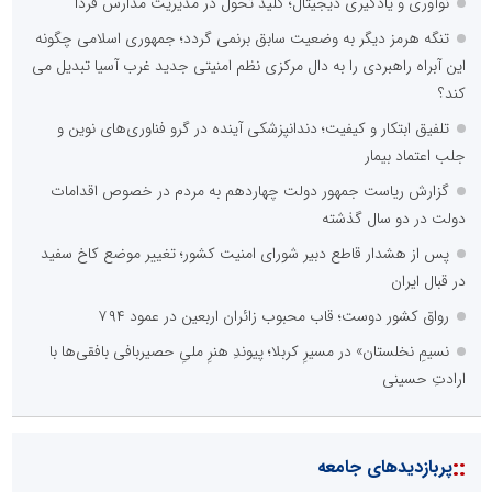
نوآوری و یادگیری دیجیتال؛ کلید تحول در مدیریت مدارس فردا
تنگه هرمز دیگر به وضعیت سابق برنمی گردد؛ جمهوری اسلامی چگونه
این آبراه راهبردی را به دال مرکزی نظم امنیتی جدید غرب آسیا تبدیل می
کند؟
تلفیق ابتکار و کیفیت؛ دندانپزشکی آینده در گرو فناوری‌های نوین و
جلب اعتماد بیمار
گزارش ریاست جمهور دولت چهاردهم به مردم در خصوص اقدامات
دولت در دو سال گذشته
پس از هشدار قاطع دبیر شورای امنیت کشور؛ تغییر موضع کاخ سفید
در قبال ایران
رواق کشور دوست؛ قاب محبوب زائران اربعین در عمود ۷۹۴
نسیمِ نخلستان» در مسیرِ کربلا؛ پیوندِ هنرِ ملیِ حصیربافی بافقی‌ها با
ارادتِ حسینی
::
پربازدیدهای جامعه