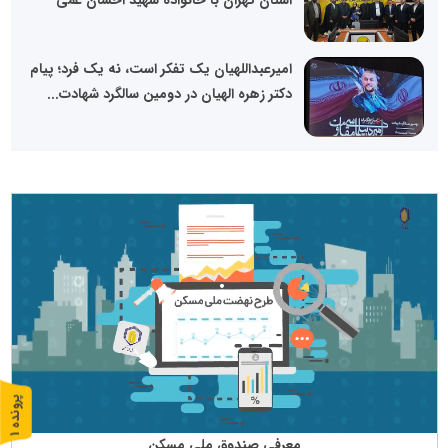
امیرعبداللهیان یک تفکر است، نه یک فرد؛ پیام
دکتر زهره الهیان در دومین سالگرد شهادت...
پ
1
ر
و
ن
د
ه
معرفی صندوق ملی مسكن