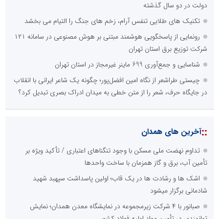
دولت در دو سال گذشته
تکنیک های طلایی تنفس آرام، زخم های جنگ را التیام می بخشد
رونمایی از پاسخگویی هوشمند مبتنی بر هوش مصنوعی در سامانه ۱۲۱
شرکت توزیع برق استان تهران
شناسایی و جمع‌آوری 699 ماینر غیرمجاز در استان تهران
چیستی طراشعر از نگاه امین افضل‌پور؛ چگونه یک شاعر ایرانی با انقلاب
در جایگاه حرف، شعر را از متن خطی به میدان ادراک بصری تبدیل کرد؟
::
آخرین های همدان
تداوم نهضت ملی مسکن با وجود تنگناهای اعتباری / تأکید ویژه بر
تأمین آب، برق و گاز همزمان با ساخت واحدها
اشک ها و رشادت ها در یک قاب؛ اولین پاسداشت سپهبد شهید
شادمانی برگزار میشود
صبانور با ۴ شرکت زیرمجموعه در نمایشگاه معدن همدان؛ نمایش
توانمندی در تأمین مواد اولیه فولاد کشور