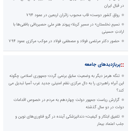
در قبال ایران
رواق کشور دوست؛ قاب محبوب زائران اربعین در عمود ۷۹۴
نسیمِ نخلستان» در مسیرِ کربلا؛ پیوندِ هنرِ ملیِ حصیربافی بافقی‌ها با
ارادتِ حسینی
حضور دکتر مرتضی فولاد و مصطفی فولاد در موکب مرکزی عمود ۷۹۴
::
پربازدیدهای جامعه
تنگه هرمز دیگر به وضعیت سابق برنمی گردد؛ جمهوری اسلامی چگونه
این آبراه راهبردی را به دال مرکزی نظم امنیتی جدید غرب آسیا تبدیل می
کند؟
گزارش ریاست جمهور دولت چهاردهم به مردم در خصوص اقدامات
دولت در دو سال گذشته
تلفیق ابتکار و کیفیت؛ دندانپزشکی آینده در گرو فناوری‌های نوین و
جلب اعتماد بیمار