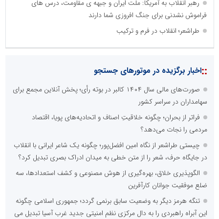
رهبر انقلاب به آمریکا: ملت ایران و جبهه ی مقاومت، درس های
فراموش نشدنی برای جنگ افروزی شما دارند
طراشعر؛ انقلاب در فرم و ترکیب
::
اخبار برگزیده در موتورهای جستجو
صورت‌های مالی سال ۱۴۰۴ کالبر در بوته رأی؛ پخش آنلاین مجمع برای
سهامداران در سراسر کشور
فراتر از بحران؛ چگونه خلاقیتِ اصناف و اتحادیه‌های پویا، اقتصاد
مردمی را نجات می‌دهد؟
چیستی طراشعر از نگاه امین افضل‌پور؛ چگونه یک شاعر ایرانی با انقلاب
در جایگاه حرف، شعر را از متن خطی به میدان ادراک بصری تبدیل کرد؟
الگوپذیری خلاق، بهره‌گیری از هوش مصنوعی و کشف استعدادها، سه
ضلع موفقیت جوانان کارآفرین
تنگه هرمز دیگر به وضعیت سابق برنمی گردد؛ جمهوری اسلامی چگونه
این آبراه راهبردی را به دال مرکزی نظم امنیتی جدید غرب آسیا تبدیل می