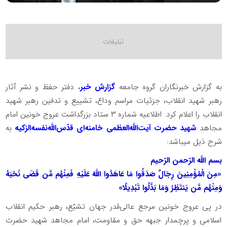
به گزارش خبرنگاران گروه جامعه
گزارش خبر
، دفتر حفظ و نشر آثار
رهبر شهید انقلاب،‌ جزئیات مراسم وداع، تشییع و تدفین رهبر شهید
انقلاب را اعلام کرد. اطلاعیه شماره ۳ ستاد بزرگداشت عروج خونین امام
مجاهد
شهید حضرت آیت‌الله‌العظمی خامنه‌ای‌ قدّس‌الله‌نفسه‌الزکیه
به
شرح ذیل میباشد:
بسم الله الرّحمن الرّحیم
«مِنَ الْمُؤْمِنِینَ رِجَالٌ صَدَقُوا مَا عَاهَدُوا اللَّهَ عَلَیْهِ فَمِنْهُم مَّن قَضَى نَحْبَهُ
وَمِنْهُم مَّن یَنتَظِرُ وَمَا بَدَّلُوا تَبْدِیلًا»
در پی عروج خونین مرجع عالی‌قدر جهان تشیّع، رهبر حکیم انقلاب
اسلامی و پرچمدار جبهه حق و مقاومت، امام مجاهد شهید حضرت