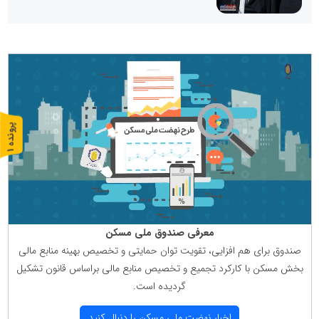
پ
1
ر
و
ن
د
ه
معرفی صندوق ملی مسكن
صندوق برای هم افزایی، تقویت توان حمایتی و تخصیص بهینه منابع مالی
بخش مسكن با كاركرد تجمیع و تخصیص منابع مالی براساس قانون تشكیل
گردیده است.
اخبار نهضت ملی مسكن را دنبال كنید