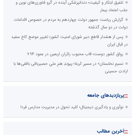
تلفیق ابتکار و کیفیت؛ دندانپزشکی آینده در گرو فناوری‌های نوین و
جلب اعتماد بیمار
گزارش ریاست جمهور دولت چهاردهم به مردم در خصوص اقدامات
دولت در دو سال گذشته
پس از هشدار قاطع دبیر شورای امنیت کشور؛ تغییر موضع کاخ سفید
در قبال ایران
رواق کشور دوست؛ قاب محبوب زائران اربعین در عمود ۷۹۴
نسیمِ نخلستان» در مسیرِ کربلا؛ پیوندِ هنرِ ملیِ حصیربافی بافقی‌ها با
ارادتِ حسینی
::
پربازدیدهای جامعه
نوآوری و یادگیری دیجیتال؛ کلید تحول در مدیریت مدارس فردا
::
آخرین مطالب