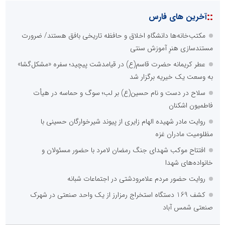
::
آخرین های فارس
مکتب‌خانه‌ها دانشگاهِ اخلاق و حافظه تاریخی بافق هستند/ ضرورت
مستندسازی هنرِ آموزش سنتی
عطر کریمانه حضرت قاسم(ع) در قیامدشت پیچید؛ سفره «مشکل‌گشا»
به وسعت یک خیریه برگزار شد
سلاح در دست و نام حسین(ع) بر لب؛ سوگ و حماسه در هیأت
فاطمیون اشکنان
روایت مادر شهیده الهام زایری از پیوند شیرخوارگان حسینی با
مظلومیت مادران غزه
افتتاح موکب شهدای جنگ رمضان لامرد با حضور مسئولان و
خانواده‌های شهدا
روایت حضور مردم علامرودشتی در اجتماعات شبانه
کشف 169 دستگاه استخراج رمزارز از یک واحد صنعتی در شهرک
صنعتی شمس آباد