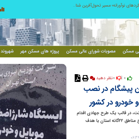
از کشف استعدادهای ناب تا پرورش آن‌ها با رویکردهای نوآورانه؛ مسیر تحول‌آفرین شنای ایران در سطح جهانی
لی مسکن
مصوبات شورای عالی مسکن
پروژه های مسکن مهر
شهروند 
0
0 |
نظر دهید
ان پیشگام در نصب
و خودرو در کشور
کت، در قالب یک طرح جهادی اقدام
به نصب ۷۰ ایستگاه شارژ اضطراری خودرو و موبایل در سطح مناطق ۲۲گانه استان با هدف