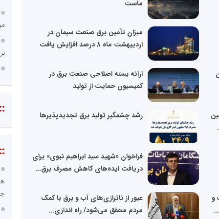
ماست
می
میزان تأمین برق صنعت سیمان در
اردیبهشت ماه ۸ درصد افزایش یافت
بر
ن
ارائه بسته اصلاحی صنعت برق در
کمیسیون حمایت از تولید
::
ین
رشد چشمگیر تولید برق تجدیدپذیرها
::
فراخوان «شهید سید ابراهیم نبوی» برای
دریافت ایده‌های کاهش مصرف برق...
هو
جا
ب و
عبور از ناترازی‌های آب و برق با کمک
.
مردم محقق می‌شود/ راه اندازی...