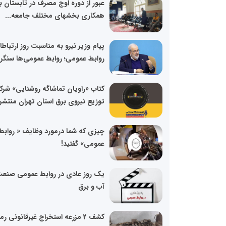
عبور از دوره اوج مصرف در تابستان با
همکاری بخشهای مختلف جامعه...
پیام وزیر نیرو به مناسبت روز ارتباطا
روابط عمومی؛ روابط عمومی‌ها سنگر..
کتاب «راویان تماشاگه روشنایی» شر
توزیع نیروی برق استان تهران منتشر
چیزی که شما درمورد وظایف « روابط
عمومی» گفتید!
یک روز عادی در روابط عمومی صنع
آب و برق
کشف 2 مزرعه استخراج غیرقانونی رمز