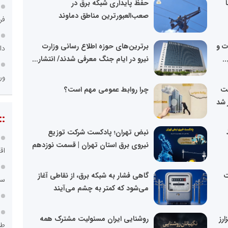
حفظ پایداری شبکه برق در
صعب‌العبورترین مناطق دماوند
فر
ت و
برترین‌های حوزه اطلاع رسانی وزارت
دا
.
نیرو در ایام جنگ معرفی شدند/ انتشار...
ور
کت
چرا روابط عمومی مهم است؟
 شد
::
نبض تهران؛ پادکست شرکت توزیع
نیروی برق استان تهران | قسمت نوزدهم
اق
ت
گاهی فشار به شبکه برق، از نقاطی آغاز
سامانه ۱۲۱
می‌شود که کمتر به چشم می‌آیند
ارز
روشنایی ایران مسئولیت مشترک همه
طر