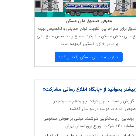
معرفی صندوق ملی مسكن
دوق برای هم افزایی، تقویت توان حمایتی و تخصیص بهینه
بع مالی بخش مسكن با كاركرد تجمیع و تخصیص منابع مالی
براساس قانون تشكیل گردیده است.
اخبار نهضت ملی مسكن را دنبال كنید
بیشتر بخوانید از «پایگاه اطلاع رسانی مشارکت»
گزارش ریاست جمهور دولت چهاردهم به مردم در
وص اقدامات دولت در دو سال گذشته
رونمایی از پاسخگویی هوشمند مبتنی بر هوش مصنوعی
نه ۱۲۱ شرکت توزیع برق استان تهران
شناسایی و جمع‌آوری 699 ماینر غیرمجاز در استان تهران