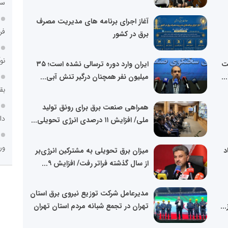
سا
آغاز اجرای برنامه های مدیریت مصرف
فر
برق در کشور
نو
ت
ایران وارد دوره ترسالی نشده است؛ ۳۵
..
میلیون نفر همچنان درگیر تنش آبی...
بق
همراهی صنعت برق برای رونق تولید
دا
ملی/ افزایش ۱۱ درصدی انرژی تحویلی...
ور
د
میزان برق تحویلی به مشترکین انرژی‌بر
از سال گذشته فراتر رفت/ افزایش ۹...
مدیرعامل شرکت توزیع نیروی برق استان
..
تهران در تجمع شبانه مردم استان تهران