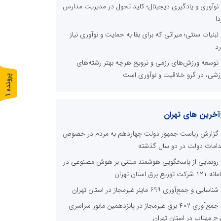
نوآوری و یادگیری دیجیتال؛ کلید تحول در مدیریت مدارس
دا
لبنیات سنتی؛ میراثی که برای بقا به حمایت و نوآوری نیاز
رد
توسعه ورزش‌های رزمی و ترویج هرچه بهتر رشته‌های
زشی، در گرو خلاقیت و نوآوری است
پ
1
ر
و
ن
د
ه
آخرین های تهران
گزارش ریاست جمهور دولت چهاردهم به مردم در خصوص
دامات دولت در دو سال گذشته
رونمایی از پاسخگویی هوشمند مبتنی بر هوش مصنوعی در
 شرکت توزیع برق استان تهران
شناسایی و جمع‌آوری 699 ماینر غیرمجاز در استان تهران
جمع‌آوری ۴۰۲ برق غیرمجاز در پانزدهمین مانور سراسری
ح مهتاب در استان تهران