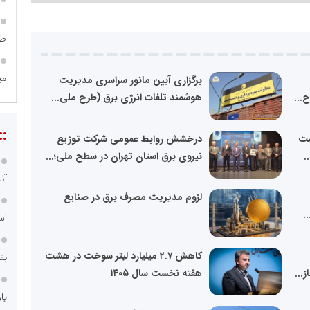
طر
می
برگزاری آیین مانور سراسری مدیریت
...
هوشمند تلفات انرژی برق (طرح ملی...
::
شت
درخشش روابط عمومی شرکت توزیع
.
نیروی برق استان تهران در سطح ملی؛...
آن
لزوم مدیریت مصرف برق در صنایع
.
اس
کاهش ۲.۷ میلیارد لیتر سوخت در هشت
بق
هفته نخست سال ۱۴۰۵
یا