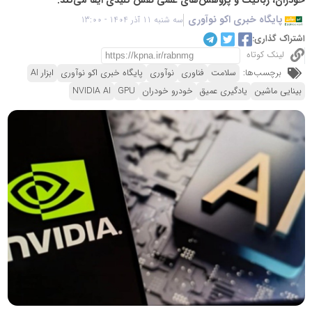
پایگاه خبری اکو نوآوری
سه شنبه 11 آذر 1404 - 13:00
اشتراک گذاری:
لینک کوتاه
برچسب‌ها:
سلامت
فناوری
نوآوری
پایگاه خبری اکو نوآوری
ابزار AI
بینایی ماشین
یادگیری عمیق
خودرو خودران
GPU
NVIDIA AI