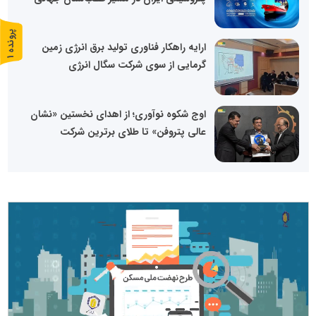
پ
1
ارایه راهکار فناوری تولید برق انرژی زمین
ر
و
ن
د
ه
گرمایی از سوی شرکت سگال انرژی
اوج شکوه نوآوری؛ از اهدای نخستین «نشان
عالی پتروفن» تا طلای برترین شرکت